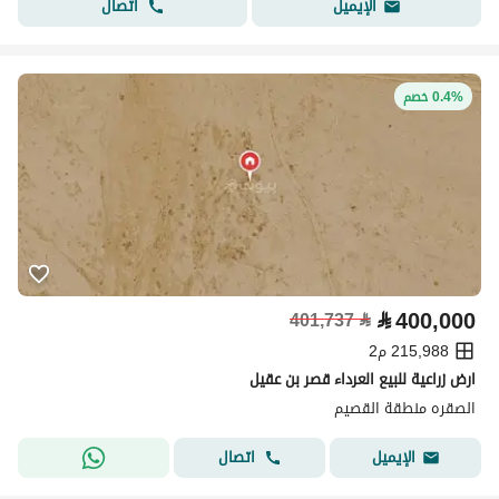
اتصال
الإيميل
0.4% خصم
⃁
400,000
401,737
⃁
215,988 م2
ارض زراعية للبيع العرداء قصر بن عقيل
الصقره منطقة القصيم
اتصال
الإيميل