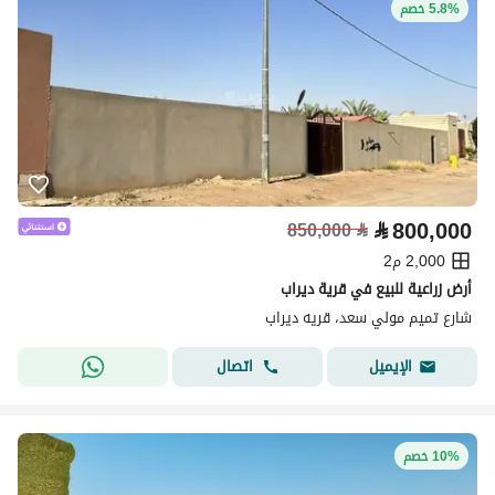
5.8% خصم
⃁
800,000
850,000
⃁
2,000 م2
أرض زراعية للبيع في قرية ديراب
شارع تميم مولي سعد، قريه ديراب
اتصال
الإيميل
10% خصم