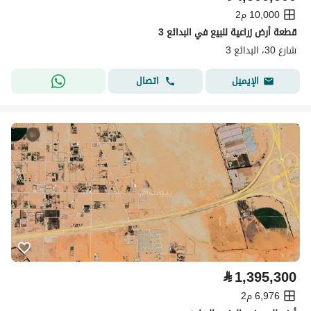
10,000 م2
قطعة أرض زراعية للبيع في البدائع 3
شارع 30، البدائع 3
اتصال
الإيميل
⃁
1,395,300
6,976 م2