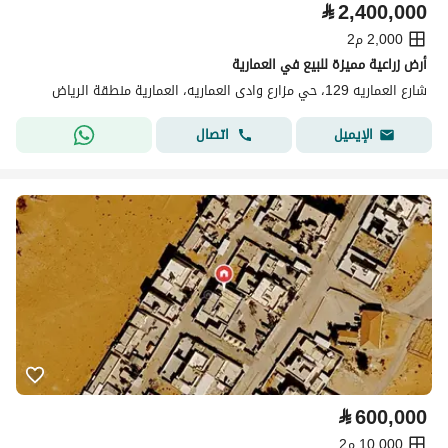
⃁
2,400,000
2,000 م2
أرض زراعية مميزة للبيع في العمارية
شارع العماريه 129، حي مزارع وادى العماريه، العمارية منطقة الرياض
اتصال
الإيميل
⃁
600,000
10,000 م2