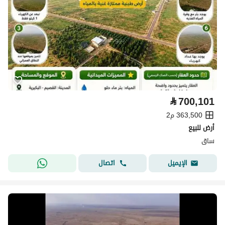
⃁
700,101
363,500 م2
أرض للبيع
ساق
اتصال
الإيميل