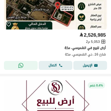
⃁
2,526,985
5,053 م2
أرض للبيع في الشميسي، مكة
شارع 16، حي الشميسي، مكة
اتصال
الإيميل
0.4% خصم