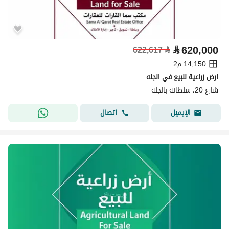
⃁
620,000
622,617
⃁
14,150 م2
ارض زراعية للبيع في الجله
شارع 20، سلطانه بالجله
اتصال
الإيميل