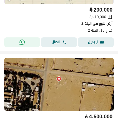
⃁
200,000
10,000 م2
أرض للبيع في الجلة 2
شارع 15، الجلة 2
اتصال
الإيميل
⃁
4,500,000