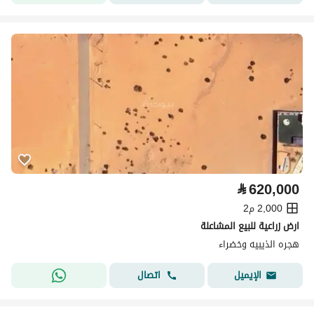
⃁
620,000
2,000 م2
ارض زراعية للبيع المشاعلة
هجره الذيبيه وخضراء
اتصال
الإيميل