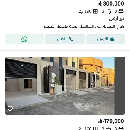
⃁
300,000
3
3
190 م2
دور أرضى
شارع الصحابة، حي السالمية، بريدة منطقة القصيم
اتصال
الإيميل
⃁
470,000
3
3
160 م2