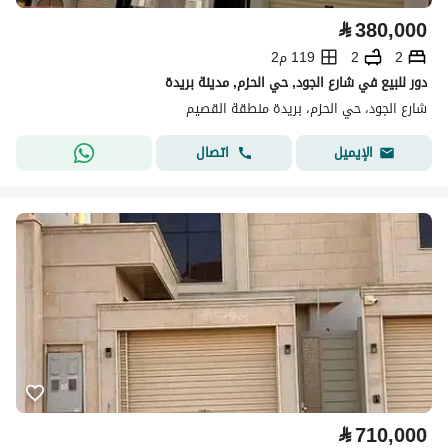
⃁
380,000
2
2
119 م2
دور للبيع في شارع الجود, حي الحزم, مدينة بريدة
شارع الجود، حي الحزم، بريدة منطقة القصيم
اتصال
الإيميل
⃁
710,000