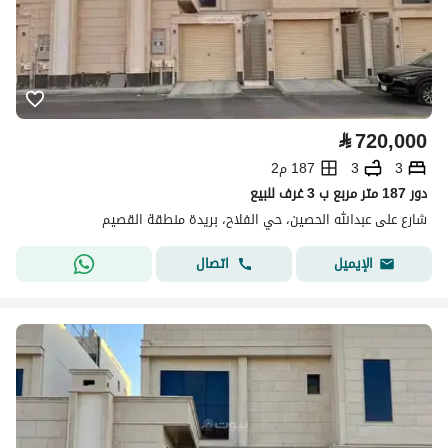
⃁
720,000
3
3
187 م2
دور 187 متر مربع ب 3 غرف للبيع
شارع على عبدالله الحصين، حي الفلاح، بريدة منطقة القصيم
اتصال
الإيميل