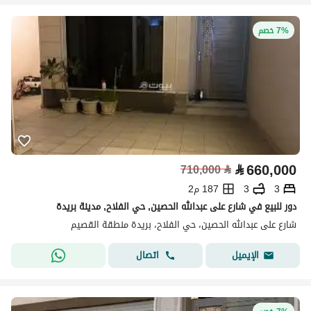
7% خصم
⃁
660,000
710,000
⃁
3
3
187 م2
دور للبيع في شارع على عبدالله الحصين, حي الفلاح, مدينة بريدة
شارع على عبدالله الحصين، حي الفلاح، بريدة منطقة القصيم
اتصال
الإيميل