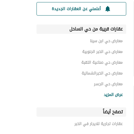
أعلمني عن العقارات الجديدة
عقارات قريبة من حي الساحل
معارض حي ابن سينا
معارض حي الخبر الجنوبية
معارض حي صناعية الثقبة
معارض حي الخبرالشمالية
معارض حي الجسر
معارض حي الثقبة
عرض المزيد
معارض حي مدينة العمال
تصفح أيضاً
معارض حي اليرموك
معارض حي العقربية
عقارات تجارية للايجار في الخبر
معارض حي الحزام الأخضر