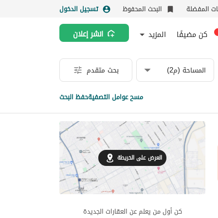
نات المفضلة
البحث المحفوظ
تسجيل الدخول
كن مضيفًا
المزيد
انشر إعلان
المساحة (م2)
بحث متقدم
مسح عوامل التصفية
حفظ البحث
العرض على الخريطة
كن أول من يعلم عن العقارات الجديدة