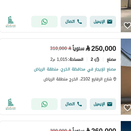
الإيميل
اتصال
⃁
250,000
سنوياً
310,000
⃁
مصنع
2
1,015 م2
المساحة
:
مصنع للإيجار في محافظة الخرج، منطقة الرياض
شارع الرفايع 2102، الخرج منطقة الرياض
الإيميل
اتصال
300,000
⃁