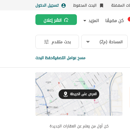
نات المفضلة
البحث المحفوظ
تسجيل الدخول
كن مضيفًا
المزيد
انشر إعلان
المساحة (م2)
بحث متقدم
مسح عوامل التصفية
حفظ البحث
العرض على الخريطة
كن أول من يعلم عن العقارات الجديدة