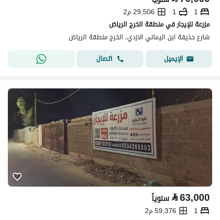
1
1
29,506 م2
مزرعة للإيجار في منطقة الخرج الرياض
شارع حذيفة ابن اليماني الازدي، الخرج منطقة الرياض
اتصال
الإيميل
⃁
63,000
سنوياً
1
59,376 م2