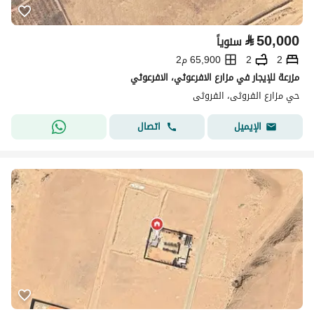
⃁
50,000
سنوياً
2
2
65,900 م2
مزرعة للإيجار في مزارع الافرعوثي، الافرعوثي
حي مزارع الفروثى، الفروثى
اتصال
الإيميل