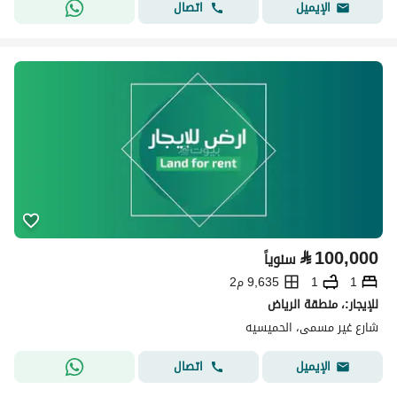
اتصال
الإيميل
⃁
100,000
سنوياً
1
1
9,635 م2
للإيجار:، منطقة الرياض
شارع غير مسمى، الحميسيه
اتصال
الإيميل