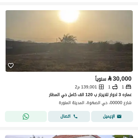
⃁
30,000
سنوياً
1
1
139,001 م2
عماره 3 ادوار للايجار ب 120 الف كامل حي المطار
شارع 00000، حي الصهوة، المدينة المنورة
اتصال
الإيميل