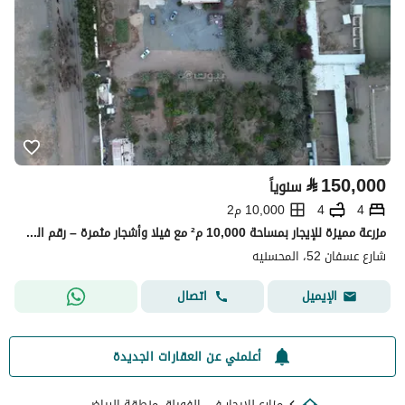
⃁
150,000
سنوياً
4
4
10,000 م2
مزرعة مميزة للإيجار بمساحة 10,000 م² مع فيلا وأشجار مثمرة – رقم العرض R562
شارع عسفان 52، المحسنيه
اتصال
الإيميل
أعلمني عن العقارات الجديدة
مزارع للايجار في الفويلق منطقة الرياض