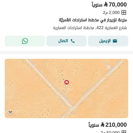
⃁
70,000
سنوياً
2,000 م2
مزرعة للإيجار في مخطط استراحات العُمريَّة
شارع العماريه 422، مخطط استراحات العماريه
اتصال
الإيميل
⃁
210,000
سنوياً
50,000 م2