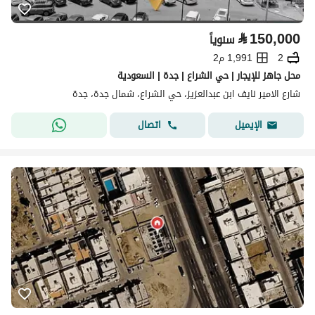
⃁
150,000
سنوياً
2
1,991 م2
محل جاهز للإيجار | حي الشراع | جدة | السعودية
شارع الامير نايف ابن عبدالعزيز، حي الشراع، شمال جدة، جدة
اتصال
الإيميل