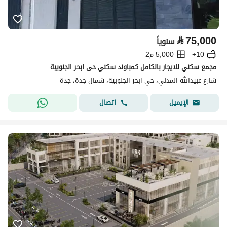
⃁
75,000
سنوياً
10+
5,000 م2
مجمع سكني للايجار بالكامل كمباوند سكني حى ابحر الجنوبية
شارع عبيدالله المدني، حي ابحر الجنوبية، شمال جدة، جدة
اتصال
الإيميل