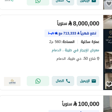
الإيميل
اتصال
⃁
8,000,000
سنوياً
ادفع شهرياً
⃁
713,333
مع
عمارة سكنية
560 م2
المساحة
:
معرض للإيجار في طيبة ، الدمام
شارع 50، حي طيبة، الدمام
الإيميل
اتصال
⃁
100,000
سنوياً