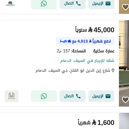
الإيميل
اتصال
⃁
45,000
سنوياً
ادفع شهرياً
⃁
4,013
مع
عمارة سكنية
157 م2
المساحة
:
شقه للإيجار في السيف، الدمام
شارع زين الدين ابو الفتح، حي السيف، الدمام
الإيميل
اتصال
⃁
1,600
شهرياً