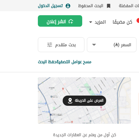
نات المفضلة
البحث المحفوظ
تسجيل الدخول
كن مضيفًا
المزيد
انشر إعلان
السعر (⃁)
بحث متقدم
مسح عوامل التصفية
حفظ البحث
العرض على الخريطة
كن أول من يعلم عن العقارات الجديدة