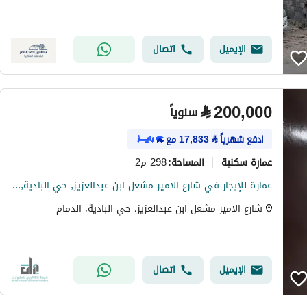
الإيميل
اتصال
⃁
200,000
سنوياً
ادفع شهرياً
⃁
17,833
مع
عمارة سكنية
298 م2
المساحة
:
عمارة للإيجار في شارع الامير مشعل ابن عبدالعزيز, حي البادية, مدينة الدمام
شارع الامير مشعل ابن عبدالعزيز، حي البادية، الدمام
الإيميل
اتصال