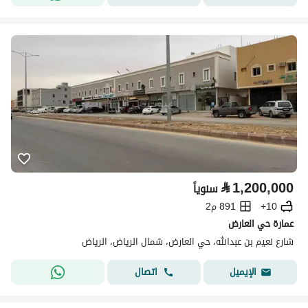
⃁
1,200,000
سنوياً
10+
891 م2
عمارة حي العارض
شارع نعيم بن عبدالله، حي العارض، شمال الرياض، الرياض
اتصال
الإيميل