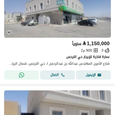
⃁
1,150,000
سنوياً
3
900 م2
عمارة فاخرة للإيجار حي النرحس
شارع الأمين المهندس عبدالله بن عبدالرحمن ا، حي النرجس، شمال الرياض، الرياض
اتصال
الإيميل