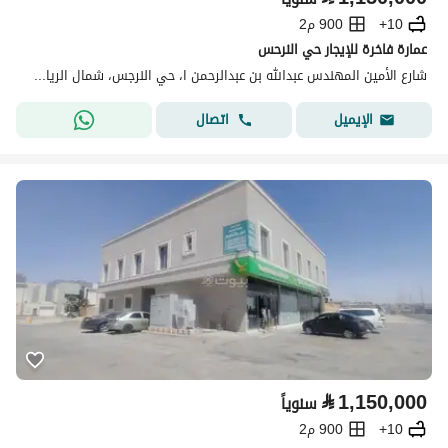
10+
900 م2
عمارة فاخرة للإيجار حي النرحس
شارع الأمين المهندس عبدالله بن عبدالرحمن ا، حي النرجس، شمال الرياض، الرياض
اتصال
الإيميل
⃁
1,150,000
سنوياً
10+
900 م2