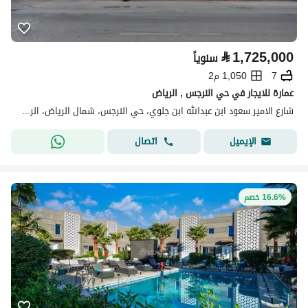
⃁
1,725,000
سنوياً
7
1,050 م2
عمارة للايجار في حي النرجس , الرياض
شارع الامير سعود ابن عبدالله ابن جلوي، حي النرجس، شمال الرياض، الرياض
اتصال
الإيميل
16.6% خصم