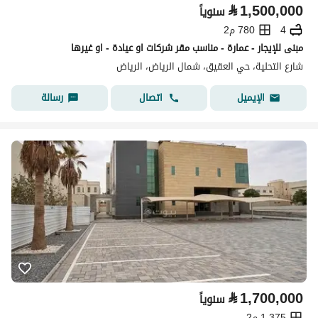
⃁
1,500,000
سنوياً
4
780 م2
مبنى للإيجار - عمارة - مناسب مقر شركات او عيادة - او غيرها
شارع التحلية، حي العقيق، شمال الرياض، الرياض
اتصال
رسالة
الإيميل
⃁
1,700,000
سنوياً
1,375 م2