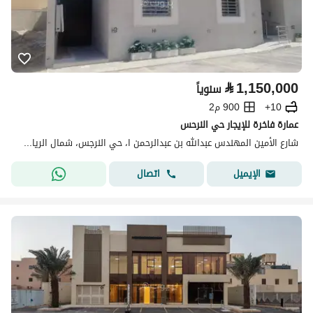
⃁
1,150,000
سنوياً
10+
900 م2
عمارة فاخرة للإيجار حي النرحس
شارع الأمين المهندس عبدالله بن عبدالرحمن ا، حي النرجس، شمال الرياض، الرياض
اتصال
الإيميل