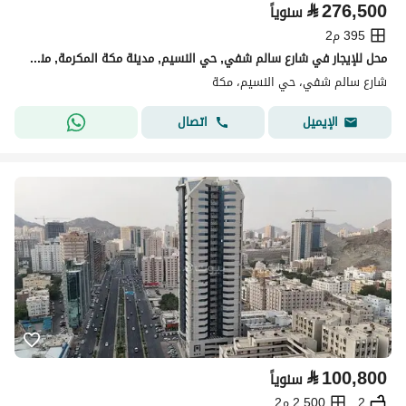
⃁
276,500
سنوياً
395 م2
محل للإيجار في شارع سالم شفي, حي النسيم, مدينة مكة المكرمة, منطقة مكة المكرمة
شارع سالم شفي، حي النسيم، مكة
اتصال
الإيميل
⃁
100,800
سنوياً
2
2,500 م2