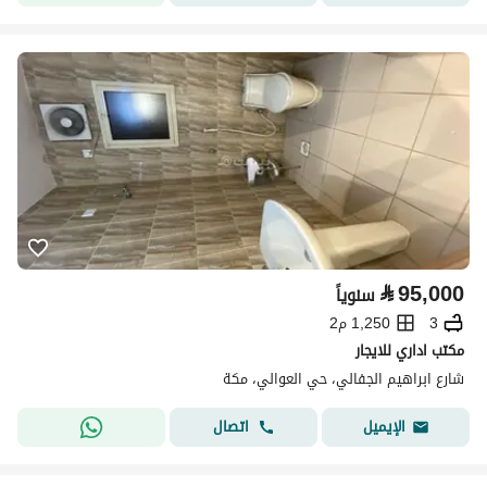
⃁
95,000
سنوياً
3
1,250 م2
مكتب اداري للايجار
شارع ابراهيم الجفالي، حي العوالي، مكة
اتصال
الإيميل