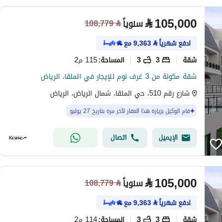
⃁
105,000
سنوياً
108,779
⃁
ادفع شهرياً
⃁
9,363
مع
شقة
3
3
115 م2
المساحة
:
شقة مكونة من 3 غرف نوم للإيجار في الملقا، الرياض
شارع رقم 510، حي الملقا، شمال الرياض، الرياض
قام الوكيل بزيارة هذا العقار لآخر مرة بتاريخ 27 يوليو
الإيميل
اتصال
⃁
105,000
سنوياً
108,779
⃁
ادفع شهرياً
⃁
9,363
مع
شقة
3
3
114 م2
المساحة
: