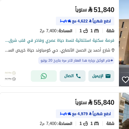
⃁
51,840
سنوياً
ادفع شهرياً
⃁
4,622
مع
شقة
1
1
7,400 م2
المساحة
:
فرصة سكنية استثنائية لنمط حياة عصري وفاخر في قلب شرق الرياض
شارع أحمد بن الحسن الأنصاري، حي كومباوند حياة خريص السكني، شرق الرياض، الرياض
قام الوكيل بزيارة هذا العقار لآخر مرة بتاريخ 20 يوليو
الإيميل
اتصال
⃁
55,840
سنوياً
ادفع شهرياً
⃁
4,979
مع
شقة
1
1
7,400 م2
المساحة
: