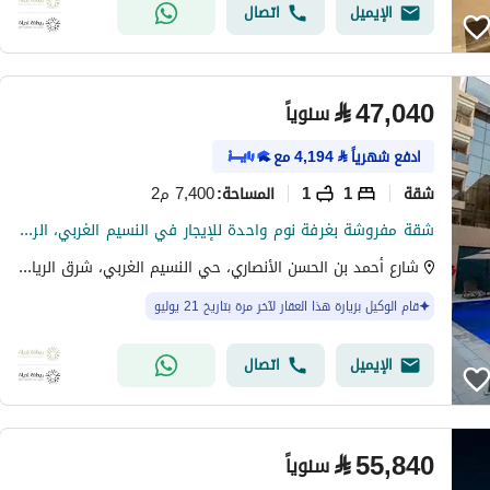
الإيميل
اتصال
⃁
47,040
سنوياً
ادفع شهرياً
⃁
4,194
مع
شقة
1
1
7,400 م2
المساحة
:
شقة مفروشة بغرفة نوم واحدة للإيجار في النسيم الغربي، الرياض
شارع أحمد بن الحسن الأنصاري، حي النسيم الغربي، شرق الرياض، الرياض
قام الوكيل بزيارة هذا العقار لآخر مرة بتاريخ 21 يوليو
الإيميل
اتصال
⃁
55,840
سنوياً