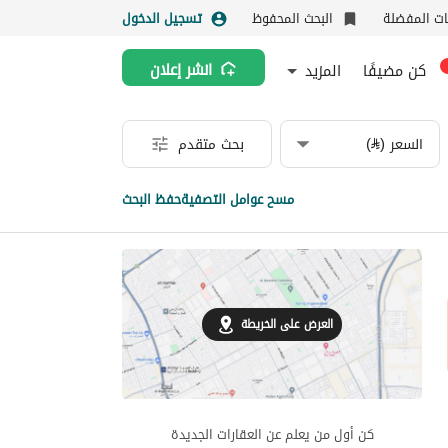
نات المفضلة
البحث المحفوظ
تسجيل الدخول
كن مضيفًا
المزيد
انشر إعلان
السعر (⃁)
بحث متقدم
مسح عوامل التصفية
حفظ البحث
العرض على الخريطة
كن أول من يعلم عن العقارات الجديدة