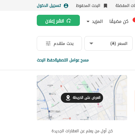
نات المفضلة
البحث المحفوظ
تسجيل الدخول
كن مضيفًا
المزيد
انشر إعلان
السعر (⃁)
بحث متقدم
مسح عوامل التصفية
حفظ البحث
العرض على الخريطة
كن أول من يعلم عن العقارات الجديدة