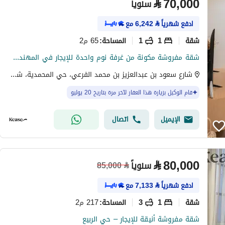
⃁
70,000
سنوياً
ادفع شهرياً
⃁
6,242
مع
شقة
1
1
65 م2
المساحة
:
شقة مفروشة مكونة من غرفة نوم واحدة للإيجار في المهندسين، الرياض
شارع سعود بن عبدالعزيز بن محمد الفرعي، حي المحمدية، شمال الرياض، الرياض
قام الوكيل بزيارة هذا العقار لآخر مرة بتاريخ 20 يوليو
الإيميل
اتصال
⃁
80,000
سنوياً
85,000
⃁
ادفع شهرياً
⃁
7,133
مع
شقة
1
3
217 م2
المساحة
:
شقة مفروشة أنيقة للإيجار – حي الربيع