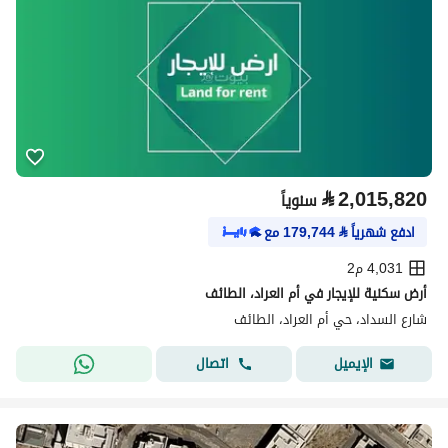
⃁
2,015,820
سنوياً
ادفع شهرياً
⃁
179,744
مع
4,031 م2
أرض سكنية للإيجار في أم العراد، الطائف
شارع السداد، حي أم العراد، الطائف
اتصال
الإيميل