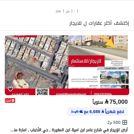
1 - 1 من 1 عقار
إكتشف أكثر عقارات ل للايجار
⃁
75,000
سنوياً
ادفع شهرياً
⃁
6,688
مع
500 م2
أرض للإيجار في شارع عامر ابن امية ابن المغيرة , حي الأخباب , امارة منطقة مكة المكرمة - الطائف