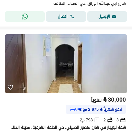
شارع ابي عبدالله الوراق، حي السداد، الطائف
اتصال
الإيميل
⃁
30,000
سنوياً
ادفع شهرياً
⃁
2,675
مع
3
2
798 م2
شقة للإيجار في شارع منصور الحميلي, حي الحلقة الشرقية, مدينة الطائف