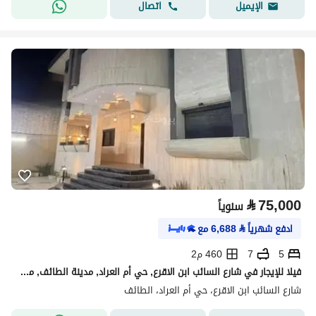
اتصال
الإيميل
⃁
75,000
سنوياً
ادفع شهرياً
⃁
6,688
مع
5
7
460 م2
فيلا للإيجار في شارع السائب ابن الاقرع, حي أم العراد, مدينة الطائف, منطقة مكة المكرمة
شارع السائب ابن الاقرع، حي أم العراد، الطائف