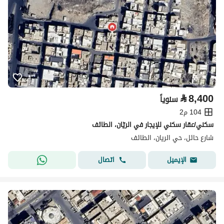
⃁
8,400
سنوياً
104 م2
سكني/عقار سكني للإيجار في الريّان، الطائف
شارع حائل، حي الريان، الطائف
اتصال
الإيميل