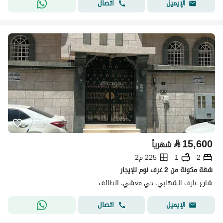
اتصال
الإيميل
⃁
15,600
شهرياً
2
1
225 م2
شقة مكونة من 2 غرف نوم للإيجار
شارع عارف الشهابي، حي معشي، الطائف
اتصال
الإيميل