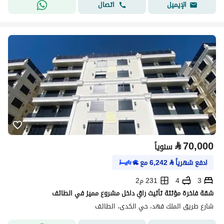
اتصال
الإيميل
⃁
70,000
سنوياً
ادفع شهرياً
⃁
6,242
مع
3
4
231 م2
شقة فاخرة مؤثثة تأثيث راقٍ داخل مشروع مميز في الطائف
شارع طريق الملك فهد، حي الكدى، الطائف