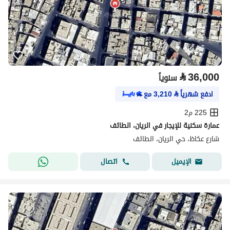
⃁
36,000
سنوياً
ادفع شهرياً
⃁
3,210
مع
225 م2
عمارة سكنية للإيجار في الريان، الطائف
شارع عكاظ، حي الريان، الطائف
اتصال
الإيميل