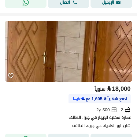
اتصال
الإيميل
⃁
18,000
سنوياً
ادفع شهرياً
⃁
1,605
مع
2
500 م2
عمارة سكنية للإيجار في جبرا، الطائف
شارع ابو الغادية، حي جبره، الطائف