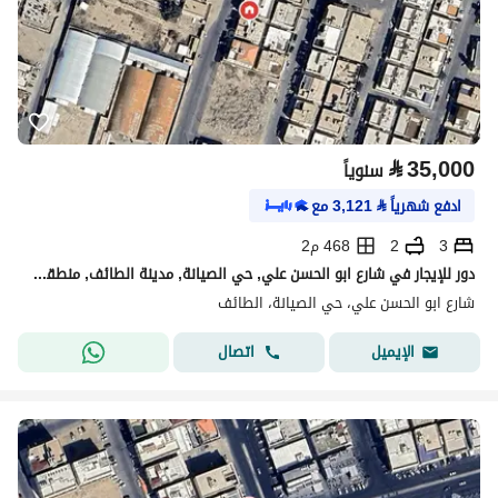
⃁
35,000
سنوياً
ادفع شهرياً
⃁
3,121
مع
3
2
468 م2
دور للإيجار في شارع ابو الحسن علي, حي الصيانة, مدينة الطائف, منطقة مكة المكرمة
شارع ابو الحسن علي، حي الصيانة، الطائف
اتصال
الإيميل