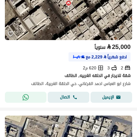
⃁
25,000
سنوياً
ادفع شهرياً
⃁
2,229
مع
2
3
620 م2
شقة للايجار في الحلقه الغربيه, الطائف
شارع ابو العباس احمد الفرغاني، حي الحلقة الغربية، الطائف
اتصال
الإيميل