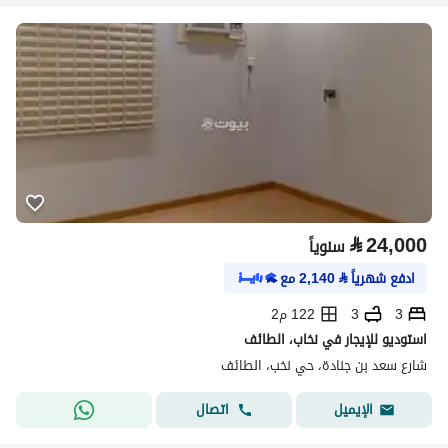
⃁
24,000
سنوياً
ادفع شهرياً
⃁
2,140
مع
3
3
122 م2
استوديو للإيجار في نخاب، الطائف
شارع سعد بن جنادة، حي نخب، الطائف
اتصال
الإيميل