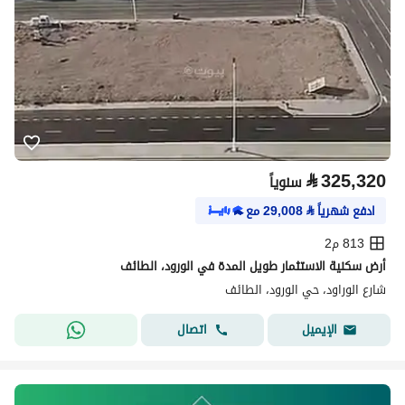
⃁
325,320
سنوياً
ادفع شهرياً
⃁
29,008
مع
813 م2
أرض سكنية الاستثمار طويل المدة في الورود، الطائف
شارع الوراود، حي الورود، الطائف
اتصال
الإيميل