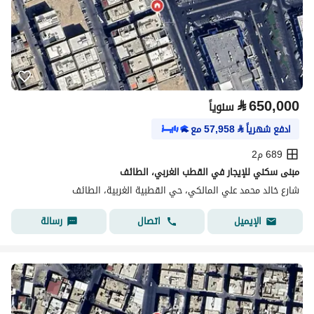
⃁
650,000
سنوياً
ادفع شهرياً
⃁
57,958
مع
689 م2
مبنى سكني للإيجار في القطب الغربي، الطائف
شارع خالد محمد علي المالكي، حي القطبية الغربية، الطائف
اتصال
رسالة
الإيميل