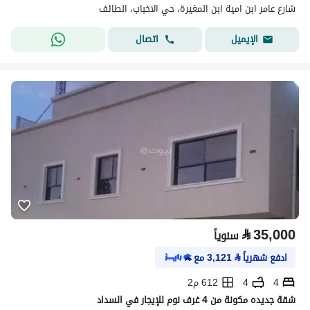
شارع عامر ابن امية ابن المغيرة، حي الاخباب، الطائف
اتصال
الإيميل
⃁
35,000
سنوياً
ادفع شهرياً
⃁
3,121
مع
4
4
612 م2
شقة جديده مكونة من 4 غرف نوم للإيجار في السداد