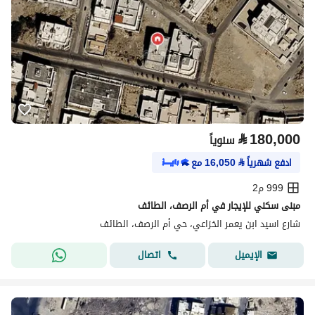
⃁
180,000
سنوياً
ادفع شهرياً
⃁
16,050
مع
999 م2
مبنى سكني للإيجار في أم الرصف، الطائف
شارع اسيد ابن يعمر الخزاعي، حي أم الرصف، الطائف
اتصال
الإيميل