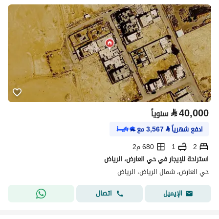
⃁
40,000
سنوياً
ادفع شهرياً
⃁
3,567
مع
2
1
680 م2
استراحة للإيجار في حي العارض، الرياض
حي العارض، شمال الرياض، الرياض
اتصال
الإيميل