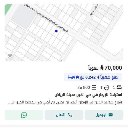
⃁
70,000
سنوياً
ادفع شهرياً
⃁
6,242
مع
1
1
800 م2
استراحة للإيجار في حي الخير, مدينة الرياض
شارع شهيد الدين ثم الوطن أمجد بن يحيي بن أحم، حي مخطط الخير، شمال الرياض، الرياض
اتصال
الإيميل