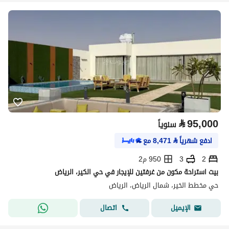
⃁
95,000
سنوياً
ادفع شهرياً
⃁
8,471
مع
2
3
950 م2
بيت استراحة مكون من غرفتين للإيجار في حي الكير، الرياض
حي مخطط الخير، شمال الرياض، الرياض
اتصال
الإيميل