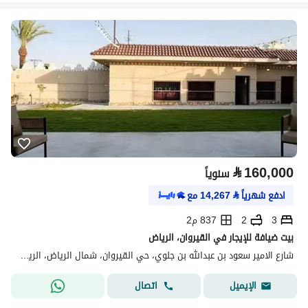
⃁
160,000
سنوياً
ادفع شهرياً
⃁
14,267
مع
3
2
837 م2
بيت ضيافة للإيجار في القيروان، الرياض
شارع الامير سعود بن عبدالله بن جلوي، حي القيروان، شمال الرياض، الرياض
اتصال
الإيميل