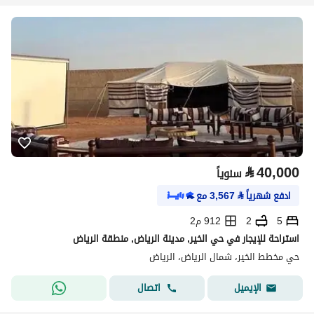
⃁
40,000
سنوياً
ادفع شهرياً
⃁
3,567
مع
5
2
912 م2
استراحة للإيجار في حي الخير, مدينة الرياض, منطقة الرياض
حي مخطط الخير، شمال الرياض، الرياض
اتصال
الإيميل