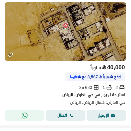
⃁
40,000
سنوياً
ادفع شهرياً
⃁
3,567
مع
2
1
680 م2
استراحة للإيجار في حي العارض، الرياض
حي العارض، شمال الرياض، الرياض
اتصال
الإيميل