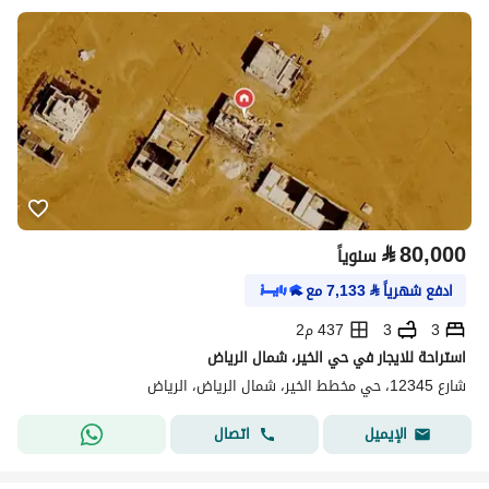
⃁
80,000
سنوياً
ادفع شهرياً
⃁
7,133
مع
3
3
437 م2
استراحة للايجار في حي الخير، شمال الرياض
شارع 12345، حي مخطط الخير، شمال الرياض، الرياض
اتصال
الإيميل