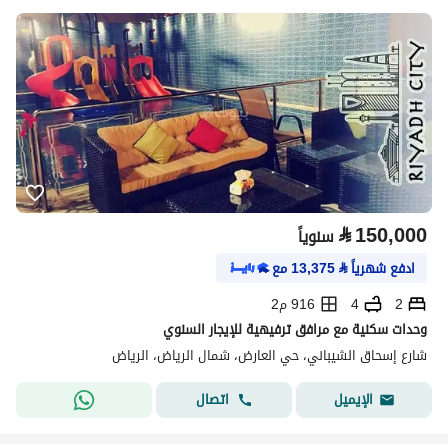
⃁
150,000
سنوياً
ادفع شهرياً
⃁
13,375
مع
2
4
916 م2
وحدات سكنية مع مرافق ترفيهية للإيجار السنوي
شارع إسحاق الشيباني، حي العارض، شمال الرياض، الرياض
اتصال
الإيميل