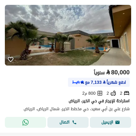
⃁
80,000
سنوياً
ادفع شهرياً
⃁
7,133
مع
2
2
800 م2
استراحة للإيجار في حي الخير، الرياض
شارع علي بن أبي سعيد، حي مخطط الخير، شمال الرياض، الرياض
اتصال
الإيميل