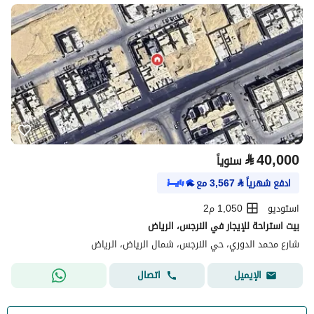
⃁
40,000
سنوياً
ادفع شهرياً
⃁
3,567
مع
استوديو
1,050 م2
بيت استراحة للإيجار في النرجس، الرياض
شارع محمد الدوري، حي النرجس، شمال الرياض، الرياض
اتصال
الإيميل