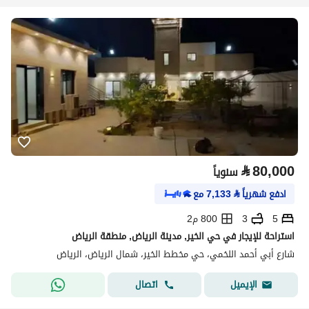
⃁
80,000
سنوياً
ادفع شهرياً
⃁
7,133
مع
5
3
800 م2
استراحة للإيجار في حي الخير, مدينة الرياض, منطقة الرياض
شارع أبي أحمد اللخمي، حي مخطط الخير، شمال الرياض، الرياض
اتصال
الإيميل