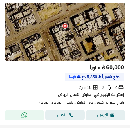
⃁
60,000
سنوياً
ادفع شهرياً
⃁
5,350
مع
2
2
510 م2
إستراحة للإيجار في العارض، شمال الرياض
شارع عمر بن قيس، حي العارض، شمال الرياض، الرياض
اتصال
الإيميل