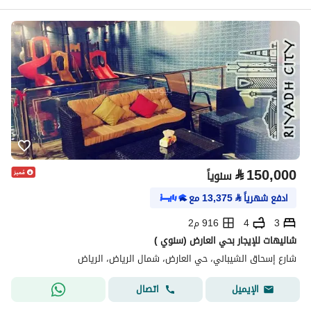
⃁
150,000
سنوياً
ادفع شهرياً
⃁
13,375
مع
3
4
916 م2
شاليهات للإيجار بحي العارض (سنوي )
شارع إسحاق الشيباني، حي العارض، شمال الرياض، الرياض
اتصال
الإيميل