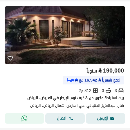
⃁
190,000
سنوياً
ادفع شهرياً
⃁
16,942
مع
3
3
812 م2
بيت استراحة مكون من 3 غرف نوم للإيجار في العريض، الرياض
شارع عبدالعزيز الحقباني، حي العارض، شمال الرياض، الرياض
اتصال
الإيميل