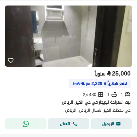
⃁
25,000
سنوياً
ادفع شهرياً
⃁
2,229
مع
1
1
430 م2
بيت استراحة للإيجار في حي الكير، الرياض
حي مخطط الخير، شمال الرياض، الرياض
اتصال
الإيميل