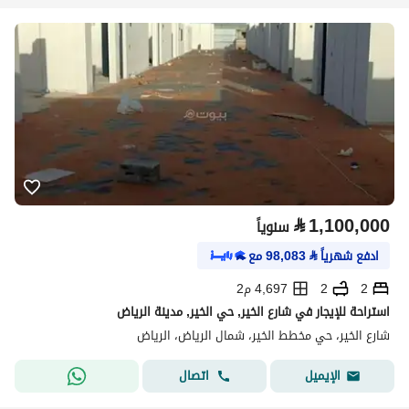
⃁
1,100,000
سنوياً
ادفع شهرياً
⃁
98,083
مع
2
2
4,697 م2
استراحة للإيجار في شارع الخير, حي الخير, مدينة الرياض
شارع الخير، حي مخطط الخير، شمال الرياض، الرياض
اتصال
الإيميل