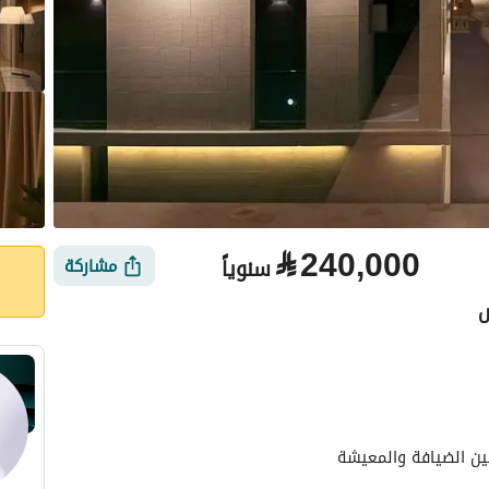
⃁
240,000
سنوياً
مشاركة
ض
الأماكن القريبة