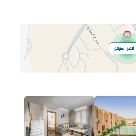
رقم المسؤول
0503532424
رقم المبنى
3428
انظر الموقع
الرقم الاضافي
7798
خط العرض
24.641615135236467
خط الطول
46.657907418891455
السعر
240000
المساحة
12362