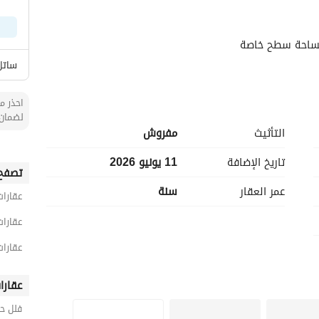
مساحة سطح خاصة
ساتل
احذر من
لضمان 
التأثيث
مفروش
تاريخ الإضافة
11 يونيو 2026
تصفح 
عمر العقار
سنة
عقارات
عقارات
عقارات
عقارا
فلل ح