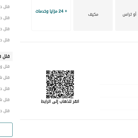
فلل ح
+ 24 مزايا وخدمات
أو تراس
مكيف
فلل ح
فلل ح
فلل ح
فلل ف
فلل و
فلل ش
فلل ح
فلل ش
انقر للذهاب إلى الرابط
فلل ح