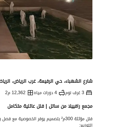
شارع الشهباء، حي الرفيعة، غرب الرياض، الريا
3 غرف نوم
4 دورات مياه
12,362 م2
مجمع رافييلا من ساتل | فلل عائلية متكامل
التفاصيل
معلومات ترخيص الإعلان
الموقع و
فلل مؤثثة 300م² بتصميم يوفر الخصوصية مع فصل بين الضيافة والمعيشة
التوزيع: