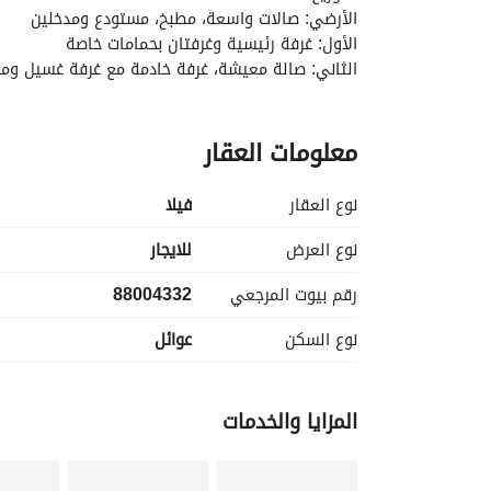
الأرضي: صالات واسعة، مطبخ، مستودع ومدخلين
الأول: غرفة رئيسية وغرفتان بحمامات خاصة
الثاني: صالة معيشة، غرفة خادمة مع غرفة غسيل و
المرافق:
معلومات العقار
مسبح، نادي رياضي، منطقة أطفال، ممشى ومواقف. 
الإدارة:
نوع العقار
فیلا
أمن وصيانة 24/7 وغرف للسائقين. 
نوع العرض
للايجار
الموقع:
رقم بيوت المرجعي
88004332
10 دقائق للحي الدبلوماسي والتخصصي
15 دقيقة للدرعية وجامعة الملك سعود
نوع السكن
عوائل
مجمع رافييلا… المكان المناسب لعائلتك
تواصل معنا لحجز زيارتك!
المزايا والخدمات