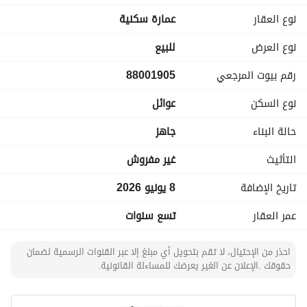
* مساحة الأرض: 945 م². 
نوع العقار
عمارة سكنية
* تتكون من 6 أدوار سكنية بالإضافة إلى دور بدروم ودور مواقف. 
* عدد الوحدات: 27 شقة سكنية. 
نوع العرض
للبيع
* عمر العقار: حوالي 8 سنوات. 
رقم بيوت المرجعي
88001905
* جودة بناء وتشطيبات عالية وحالة العقار ممتازة. 
نوع السكن
عوائل
مواصفات الشقق:
* 3 غرف نوم. 
حالة البناء
جاهز
* صالة واسعة. 
* مطبخ (مطابخ ألمنيوم مركبة لجميع الشقق). 
التأثيث
غير مفروش
* دورتا مياه. 
تاريخ الإضافة
8 يونيو 2026
* مدخل مستقل. 
* مساحة الشقة: 106 م² تقريباً. 
عمر العقار
تسع سنوات
* تأسيس مكيفات (شباك للغرف وسبليت للصالة). 
احذر من الإحتيال، لا تقم بتحويل أي مبلغ إلا عبر القنوات الرسمية لضمان
مواقف وخدمات:
حقوقك .الإعلان عن الغير يعرضك للمساءلة القانونية.
* أكثر من 33 موقف سيارة. 
* بدروم مخصص للمواقف. 
* دور كامل للمواقف. 