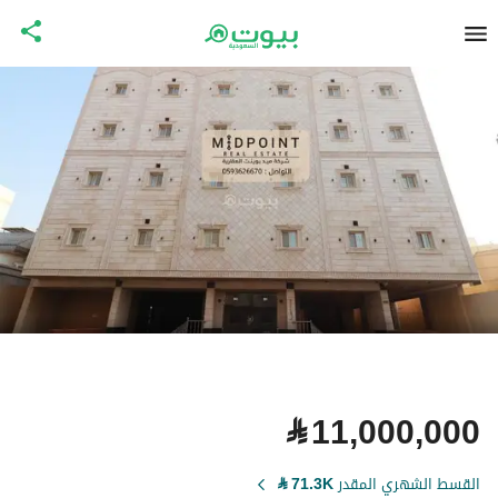
⃁
11,000,000
القسط الشهري المقدر
71.3K
⃁