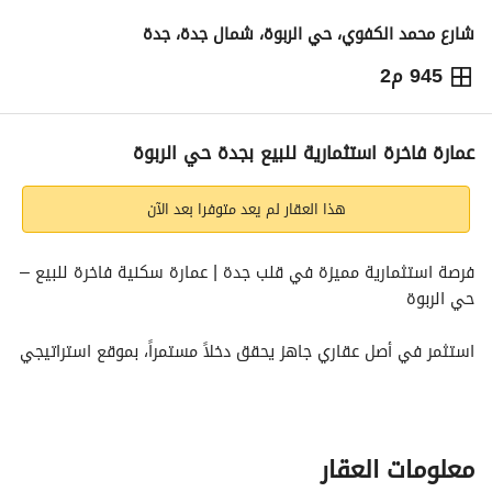
شارع محمد الكفوي، حي الربوة، شمال جدة، جدة
945 م2
11,000,000
⃁
التفاصيل
معلومات ترخيص الإعلان
حاسبة التمويل
عمارة فاخرة استثمارية للبيع بجدة حي الربوة
هذا العقار لم يعد متوفرا بعد الآن
فرصة استثمارية مميزة في قلب جدة | عمارة سكنية فاخرة للبيع – 
حي الربوة
استثمر في أصل عقاري جاهز يحقق دخلاً مستمراً، بموقع استراتيجي 
من أكثر المواقع طلباً في مدينة جدة، مع نسبة إشغال مرتفعة 
ومواصفات تشغيلية متكاملة. 
مميزات العقار:
معلومات العقار
* عمارة سكنية فاخرة بواجهة شمالية. 