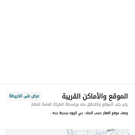
رقم المسؤول
0562050992
الموقع
المنطقة
منطقة مكة المكرمة
المدينة
جدة
الحي
الربوة
اسم الشارع
محمد الكفوي
الرمز البريدي
23449
الموقع والأماكن القريبة
عرض على الخريطة
رقم المبنى
4555
يتم جلب الموقع والتحقق منه بواسطة الهيئة العامة للعقار
وصف موقع العقار حسب الصك:
حي الربوه بمدينة جدة .
الرقم الاضافي
8415
خط العرض
21.601436874850318