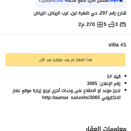
استأجر الآن، ادفع لاحقاً
⃁
6,242
/شهرياً
شارع رقم 297، حي ظهرة لبن، غرب الرياض، الرياض
3
5
270 م2
⃁
70,000
سنوياً
يص الإعلان
الاماكن القريبة
villa #1
هذا العقار لم يعد متوفرا بعد الآن
ڤيلا #1
رقم الإعلان: 3065
لحجز موعد او الاطلاع على وحدات أخرى نرجو زيارة موقع عمَار 
الالكتروني 
http://aamar. sa/units/3065
الأسعار:
دفعة واحدة: 
70000 ريال
دفعتين: 
70000 ريال
معلومات العقار
دفعات شهرية: 
84000 ريال