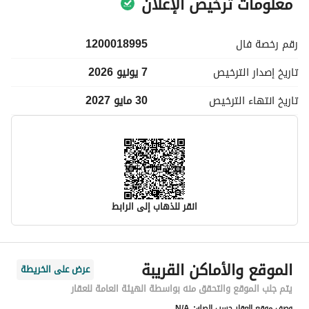
معلومات ترخيص الإعلان
رقم رخصة
فال
1200018995
تاريخ إصدار
الترخيص
7 يونيو 2026
تاريخ انتهاء
الترخيص
30 مايو 2027
انقر للذهاب إلى الرابط
معلومات مسؤول الإعلان
الموقع والأماكن القريبة
عرض على الخريطة
اسم المسؤول
امجاد محمد عبدالله الحربي
يتم جلب الموقع والتحقق منه بواسطة الهيئة العامة للعقار
وصف موقع العقار حسب الصك:
N/A