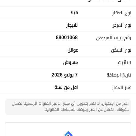
نوع العقار
فیلا
تفاصيل الوحدة:
نوع العرض
3 غرف نوم + 5 دورات مياه
للايجار
صالة(1) + مجلس منفصل + غرفة ملابس
رقم بيوت المرجعي
88001068
مطبخ (AMERICAN) (راكب)
مكيفات 10 (راكب)
نوع السكن
عوائل
مستودع
منطقة خارجية (NONE)
التأثيث
مفروش
موقف خاص (BOTH)
تاريخ الإضافة
7 يونيو 2026
ميزات موقع العقار:
عمر العقار
اقل من سنة
حديقة الجبال — دقيقتان
جامع الميزاني — 5 دقائق
بنده سوبر 127 — 8 دقائق
احذر من الإحتيال، لا تقم بتحويل أي مبلغ إلا عبر القنوات الرسمية لضمان
مجمع فارس الجزيرة الطبي — 10 دقائق
حقوقك .الإعلان عن الغير يعرضك للمساءلة القانونية.
الطريق الدائري الغربي الفرعي — 16 دقيقة