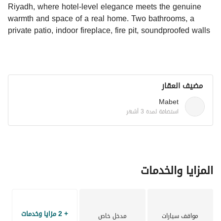
Riyadh, where hotel-level elegance meets the genuine 
warmth and space of a real home. Two bathrooms, a 
private patio, indoor fireplace, fire pit, soundproofed walls 
and a fully equipped kitchenette make it a complete, self-
sufficient retreat for business travellers and discerning 
guests. A grocery store is 500 metres away, Falah Park is 
four minutes out and King Khalid Airport is just seventeen 
مضيف العقار
minutes by road. Pets very welcome.
Mabet
استضافة لمدة 3 أشهر
المزايا والخدمات
+ 2 مزايا وخدمات
مواقف سيارات
مدخل خاص