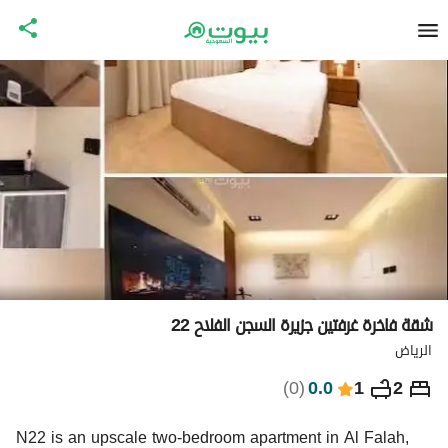
شقة فاخرة غرفتين جزيرة السجن الفلاح 22
الرياض
⃁
409
ليلة
)
0
(
0.0
1
2
التفاصيل
الاماكن القريبة
معلومات وزارة السياحة
N22 is an upscale two-bedroom apartment in Al Falah, 