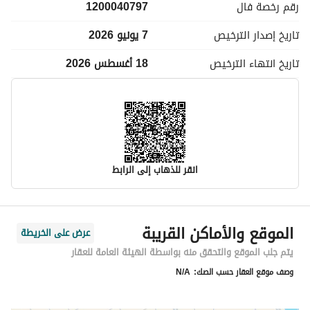
رقم رخصة
فال
1200040797
تاريخ إصدار
الترخيص
7 يونيو 2026
تاريخ انتهاء
الترخيص
18 أغسطس 2026
انقر للذهاب إلى الرابط
معلومات مسؤول الإعلان
الموقع والأماكن القريبة
عرض على الخريطة
اسم المسؤول
أسماء كميل بن عبدالرحمن الجوهر
يتم جلب الموقع والتحقق منه بواسطة الهيئة العامة للعقار
وصف موقع العقار حسب الصك:
N/A
رقم المسؤول
0530131569