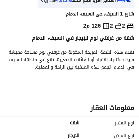
استأجر الآن، ادفع لاحقاً
⃁
4,013
/شهرياً
شارع 1 السيف، حي السيف، الدمام
⃁
45,000
سنوياً
2
2
126 م2
شقة من غرفتي نوم للإيجار في السيف، الدمام
يص الإعلان
الاماكن القريبة
تقدم هذه الشقة المريحة المكونة من غرفتي نوم مساحة معيشة 
مريحة مثالية للأفراد أو العائلات الصغيرة. تقع في منطقة السيف 
في الدمام، تجمع هذه الملكية بين الراحة والعملية. 
**المميزات الرئيسية:**
- **عدد الغرف:** 2
- **عدد الحمامات:** 2
- **المساحة:** 126 متر مربع
معلومات العقار
- **مفروشة:** لا
نوع العقار
شقة
**الخدمات:**
- الكهرباء
نوع العرض
للايجار