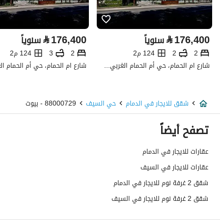
تفاصيل العقار
⃁
176,400
⃁
176,400
سنوياً
سنوياً
نوع الإعلان
للإيجار
2
2
124 م2
2
3
124 م2
استخدام العقار
-
شارع ام الحمام، حي أم الحمام الغربي، غرب الرياض، الرياض
نوع العقار
شقق
شقق للايجار في الدمام
حي السيف
88000729 - بيوت
السعر
45000
تصفح أيضاً
المساحة
126.51
عقارات للايجار في الدمام
عدد الغرف
2
عقارات للايجار في السيف
خدمات العقار
شقق 2 غرفة نوم للايجار في الدمام
شقق 2 غرفة نوم للايجار في السيف
كهرباء
نعم