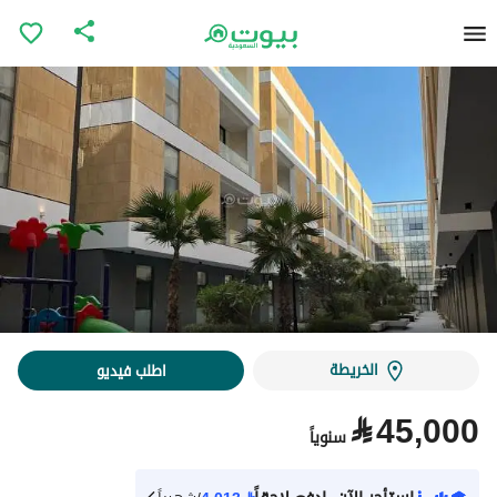
الخريطة
اطلب فيديو
⃁
45,000
سنوياً