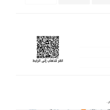
قي!
انقر للذهاب إلى الرابط
رقم المسؤول
-
ض .