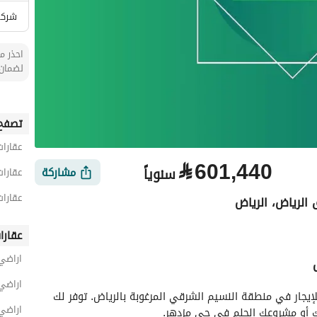
شركة
احذر من
لضمان 
تصفح 
عقارات
⃁
601,440
سنوياً
مشاركة
عقارات
عقارات
الرياض، الرياض
عقارا
اراضي
الأماكن القريبة
اراضي
استكشف هذه الأرض السكنية الاستثنائية المتاحة للإيجار في منطقة النسيم الشرقي المرغوبة بالرياض. توفر لك 
اراضي
لك أو مشروعك الحلم في حي مزدهر. 