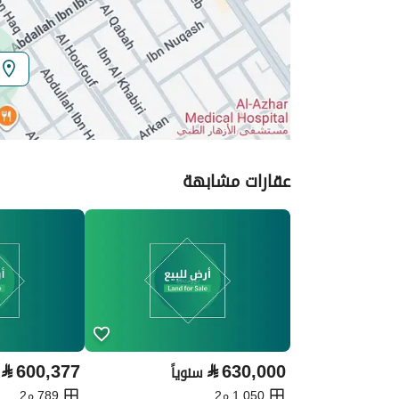
المنطقة
منطقة الرياض
المدينة
الرياض
الحي
النسيم الشرقي
اسم الشارع
حسان بن ثابت
عقارات مشابهة
الرمز البريدي
14243
تفاصيل العقار
نوع الإعلان
للإيجار
استخدام العقار
-
نوع العقار
اراضي سكنية
⃁
600,377
⃁
630,000
سنوياً
1,050 م2
789 م2