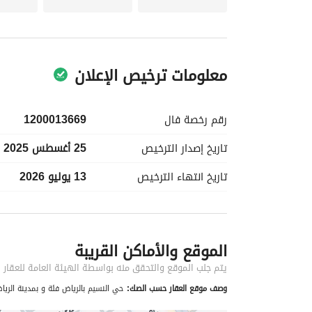
تحرك بسرعة، الفرص مثل هذه نادرة في النسيم الشر
معلومات ترخيص الإعلان
رقم رخصة
فال
1200013669
تاريخ إصدار
الترخيص
25 أغسطس 2025
تاريخ انتهاء
الترخيص
13 يوليو 2026
معلومات مسؤول الإعلان
الموقع والأماكن القريبة
اسم المسؤول
-
يتم جلب الموقع والتحقق منه بواسطة الهيئة العامة للعقار
وصف موقع العقار حسب الصك:
حي النسيم بالرياض فئة و بمدينة الريا
الموقع