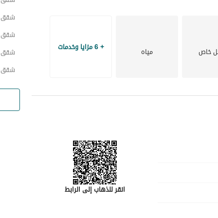
 الفرصة!
شقق 
شقق ح
+ 6 مزايا وخدمات
ل خاص
مياه
شقق ح
شقق ح
انقر للذهاب إلى الرابط