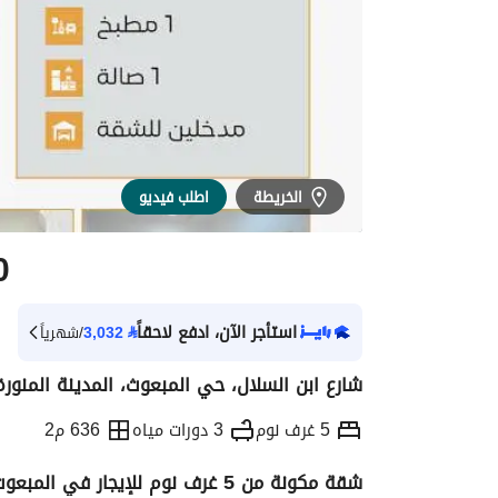
الخريطة
اطلب فيديو
0
استأجر الآن، ادفع لاحقاً
⃁
3,032
/شهرياً
شارع ابن السلال، حي المبعوث، المدينة المنورة
5 غرف نوم
3 دورات مياه
636 م2
شقة مكونة من 5 غرف نوم للإيجار في المبعوث، المدينة المنورة