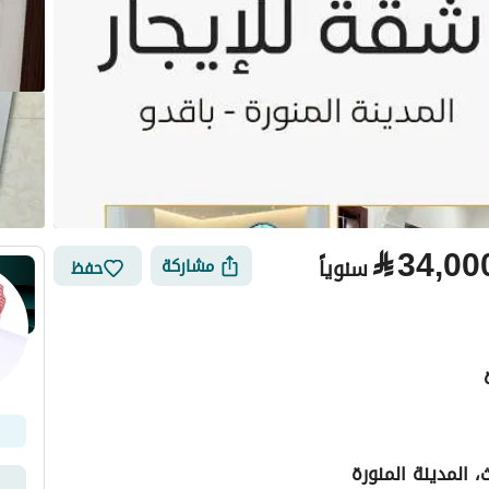
⃁
34,00
سنوياً
مشاركة
حفظ