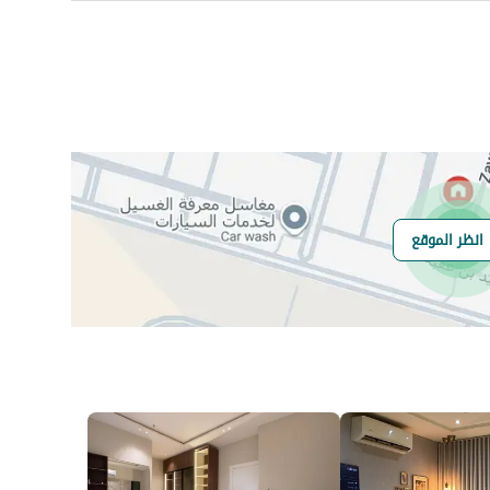
ي
رقم المسؤول
0553300006
رقم المبنى
8034
انظر الموقع
الرقم الاضافي
4314
خط العرض
24.490282214184276
خط الطول
39.678460912395984