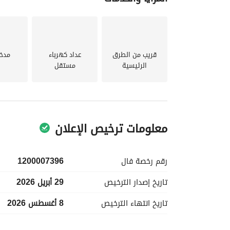
واتخذ الخطوة الأولى نحو منزلك الجديد. لا تفوت هذه
قريب من الطرق
عداد كهرباء
مدخ
الرئيسية
مستقل
معلومات ترخيص الإعلان
رقم رخصة
فال
1200007396
تاريخ إصدار
الترخيص
29 أبريل 2026
تاريخ انتهاء
الترخيص
8 أغسطس 2026