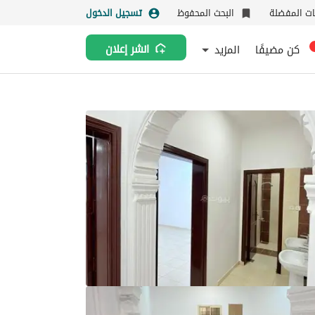
نات المفضلة
البحث المحفوظ
تسجيل الدخول
كن مضيفًا
المزيد
انشر إعلان