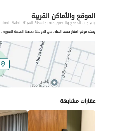
معلومات مسؤول الإعلان
الموقع والأماكن القريبة
اسم المسؤول
منصور بن علي بن محمد الهذيل
يتم جلب الموقع والتحقق منه بواسطة الهيئة العامة للعقار
وصف موقع العقار حسب الصك:
حي الدويخلة بمدينة المدينة المنورة .
الموقع
المنطقة
منطقة المدينة المنورة
المدينة
المدينة المنورة
الحي
المبعوث
اسم الشارع
ابن السلال
عقارات مشابهة
الرمز البريدي
42362
تفاصيل العقار