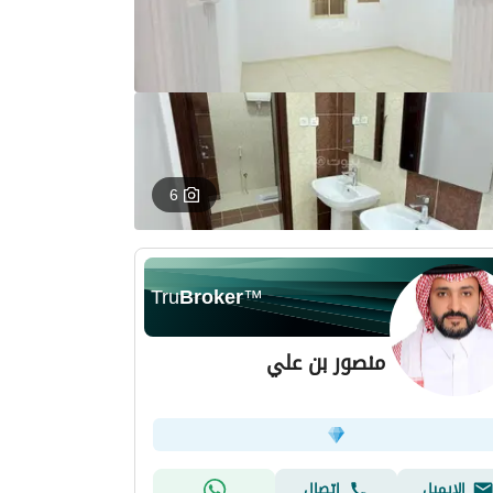
6
Tru
Broker
™
منصور بن علي
الإيميل
اتصال