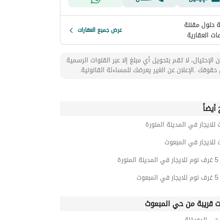
 حلول مقننة
عرض جميع العقارات
ات العقارية
 الإحتيال، لا تقم بتحويل أي مبلغ إلا عبر القنوات الرسمية
حقوقك .الإعلان عن الغير يعرضك للمساءلة القانونية.
أيضاً
 للايجار في المدينة المنورة
 للايجار في المبعوث
ورة
وث
ت قريبة من حي المبعوث
ي الدويخلة