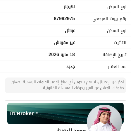
نوع العرض
للايجار
مميزات الموقع والمشروع:
رقم بيوت المرجعي
87992975
قريب من محطة المترو
عداد كهرباء مستقل
نوع السكن
عوائل
سهولة الوصول عبر عدة طرق رئيسية (مخرج 15، مخرج 16)
موقع استراتيجي قريب من كافة الخدمات
التأثيث
غير مفروش
مدارس و مراكز تسوق
كافيهات ونوادي رياضية
تاريخ الإضافة
18 مايو 2026
مستشفيات ومراكز صحية
عمر العقار
جديد
أنظمة أمنية متقدمة
جميع الضمانات متوفرة (السباكة، الكهرباء، العزل، تأمين ملاذ 
وضمانات اخرى)
احذر من الإحتيال، لا تقم بتحويل أي مبلغ إلا عبر القنوات الرسمية لضمان
حقوقك .الإعلان عن الغير يعرضك للمساءلة القانونية.
السعر/ Price
45,000 ر. س
خمسه وربعون الف ريال سنوي
Tru
Broker
™
مساكن ركاز للعقارات وإدارة الأملاك -Msakin Rikaz Real Estate
محمد الدويش