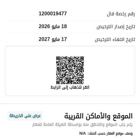
رقم رخصة
فال
1200019477
تاريخ إصدار
الترخيص
18 مايو 2026
تاريخ انتهاء
الترخيص
17 مايو 2027
انقر للذهاب إلى الرابط
معلومات مسؤول الإعلان
الموقع والأماكن القريبة
عرض على الخريطة
اسم المسؤول
علي احمد بن علي الرومي
يتم جلب الموقع والتحقق منه بواسطة الهيئة العامة للعقار
وصف موقع العقار حسب الصك:
N/A
رقم المسؤول
0591605641