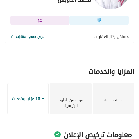
للاستفسار:
أبو براهيم/
0557111766 - English
أبوسليمان/
مساكن ركاز للعقارات
0555805878
عرض جميع العقارات
رقم رخصة الإعلان (7200978589)
رقم رخصة فال للوساطة والتسويق: 1200019477
المزايا والخدمات
+ 16 مزايا وخدمات
غرفة خادمة
قريب من الطرق
الرئيسية
معلومات ترخيص الإعلان