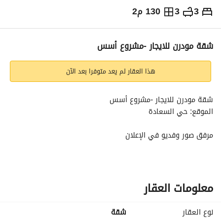
3
3
130 م2
⃁
45,000
سنوياً
يص الإعلان
الاماكن القريبة
شقة مودرن للايجار -مشروع أسس
هذا العقار لم يعد متوفرا بعد الآن
شقة مودرن للايجار -مشروع أسس
الموقع: حي السعادة
مرفق صور وفديو في الإعلان
المرافق:
صالة + مطبخ راكب
غرفة نوم ماستر بدورة مياه خاصة
معلومات العقار
غرفتين نوم + دورة مياه مشتركة
غرفة خادمة + دورة مياه
نوع العقار
شقة