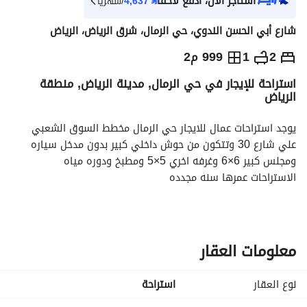
استأجر الآن، ادفع لاحقاً
⃁
4,637
/شهرياً
شارع أبي الحسن الندوي، حي الرمال، شرق الرياض، الرياض
⃁
52,000
سنوياً
2
1
999 م2
استراحة للإيجار في حي الرمال, مدينة الرياض, منطقة
يص الإعلان
الاماكن القريبة
الرياض
يوجد استراحات عمال للايجار حي الرمال مخطط السوق الشعبي 
علي شارع 30 وتتكون من حوش داخلي كبير بدون مدخل سياره 
ومجلس كبير 6×6 وغرفه اخري 5×5 ومطبخ ودوره مياه
الاستراحات عمرها سنه مجدده
معلومات العقار
نوع العقار
استراحة