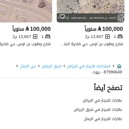
تفاصيل العقار
⃁
100,000
⃁
100,000
سنوياً
سنوياً
نوع الإعلان
للإيجار
1
13,657 م2
1
13,657 م2
استخدام العقار
-
شارع يعقوب بن اوس، حي ضاحية الملك فهد، الدمام
نوع العقار
استراحات
استراحات للايجار في الرياض
شرق الرياض
حي الرمال
السعر
52000
87990649 - بيوت
المساحة
999.95
تصفح أيضاً
عدد الغرف
2
عقارات للايجار في الرياض
عقارات للايجار في شرق الرياض
خدمات العقار
عقارات للايجار في الرمال
كهرباء
نعم