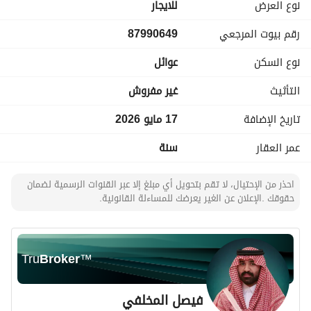
نوع العرض
للايجار
رقم بيوت المرجعي
87990649
نوع السكن
عوائل
التأثيث
غير مفروش
تاريخ الإضافة
17 مايو 2026
عمر العقار
سنة
احذر من الإحتيال، لا تقم بتحويل أي مبلغ إلا عبر القنوات الرسمية لضمان
حقوقك .الإعلان عن الغير يعرضك للمساءلة القانونية.
Tru
Broker
™
فيصل المخلفي