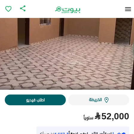
الخريطة
اطلب فيديو
⃁
52,000
سنوياً