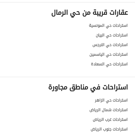
عقارات قريبة من حي الرمال
صرف صحي
نعم
استراحات حي المونسية
تفاصيل اضافية
استراحات حي البيان
استراحات حي النرجس
عمر العقار
سنة
استراحات حي الياسمين
عرض الشارع
30
استراحات حي السعادة
رقم المخطط
2670/ب
استراحات في مناطق مجاورة
رقم صك الملكية
8803246597000000
استراحات حي الزاهر
واجهة العقار
جنوبية
استراحات شمال الرياض
حدود واطوال العقار
-
استراحات غرب الرياض
الضمانات والمدة
-
استراحات جنوب الرياض