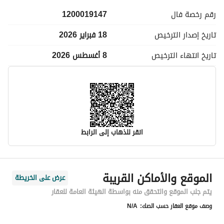
رقم رخصة
فال
1200019147
تاريخ إصدار
الترخيص
18 فبراير 2026
تاريخ انتهاء
الترخيص
8 أغسطس 2026
انقر للذهاب إلى الرابط
معلومات مسؤول الإعلان
الموقع والأماكن القريبة
عرض على الخريطة
اسم المسؤول
خالد عمران ناجي المطيري
يتم جلب الموقع والتحقق منه بواسطة الهيئة العامة للعقار
وصف موقع العقار حسب الصك:
N/A
رقم المسؤول
0555242492