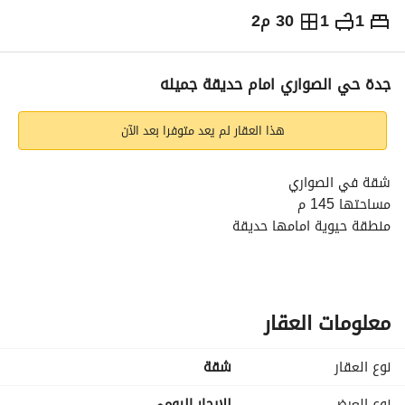
1
1
30 م2
⃁
150
يومياً
رة السياحة
الاماكن القريبة
جدة حي الصواري امام حديقة جميله
هذا العقار لم يعد متوفرا بعد الآن
شقة في الصواري
مساحتها 145 م
منطقة حيوية امامها حديقة
معلومات العقار
نوع العقار
شقة
نوع العرض
للايجار اليومي