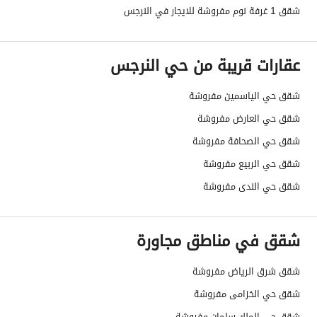
شقق 1 غرفة نوم مفروشة للايجار في النرجس
تفاصيل اضافية
عقارات قريبة من حي النرجس
عمر العقار
جديد
شقق حي الياسمين مفروشة
عرض الشارع
0
شقق حي العارض مفروشة
رقم المخطط
-
شقق حي الصحافة مفروشة
شقق حي الربيع مفروشة
رقم صك الملكية
10133712596
شقق حي الندى مفروشة
واجهة العقار
-
شقق في مناطق مجاورة
حدود واطوال العقار
-
الضمانات والمدة
-
شقق شرق الرياض مفروشة
شقق حي الخزامى مفروشة
قنوات الاعلان
منصة مرخصة ،لوحة اعلانية ،منصات التواصل
شقق حي الملك سلمان مفروشة