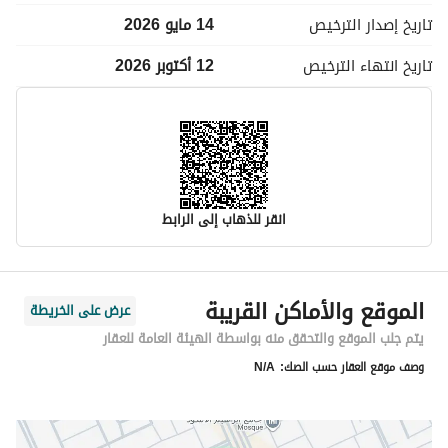
تاريخ إصدار
الترخيص
14 مايو 2026
تاريخ انتهاء
الترخيص
12 أكتوبر 2026
انقر للذهاب إلى الرابط
معلومات مسؤول الإعلان
الموقع والأماكن القريبة
عرض على الخريطة
اسم المسؤول
موسى محمد لاحق الحساني
يتم جلب الموقع والتحقق منه بواسطة الهيئة العامة للعقار
وصف موقع العقار حسب الصك:
N/A
رقم المسؤول
0597834173
الموقع