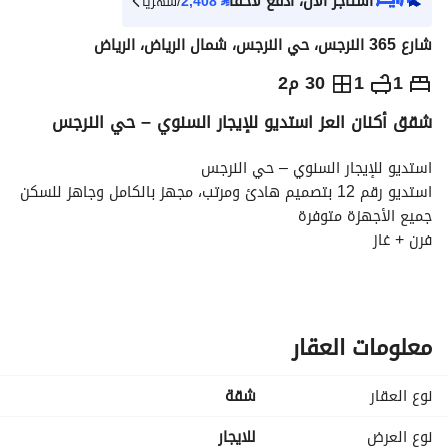
استأجر الآن، ادفع لاحقاً
⃁
2,408
/شهرياً
شارع 365 النرجس، حي النرجس، شمال الرياض، الرياض
⃁
27,000
سنوياً
1
1
30 م2
شقق أكنان العز استديو للإيجار السنوي – حي النرجس
يص الإعلان
الاماكن القريبة
استديو للإيجار السنوي – حي النرجس
استديو رقم 12 بتصميم هادئ ومرتب، مجهز بالكامل وجاهز للسكن
جميع الأجهزة متوفرة
فرن + غاز
موقع هادئ ومميز
الإيجار السنوي: 27,000 ريال
غير شامل الكهرباء والماء
حي النرجس
معلومات العقار
نوع العقار
شقة
نوع العرض
للايجار