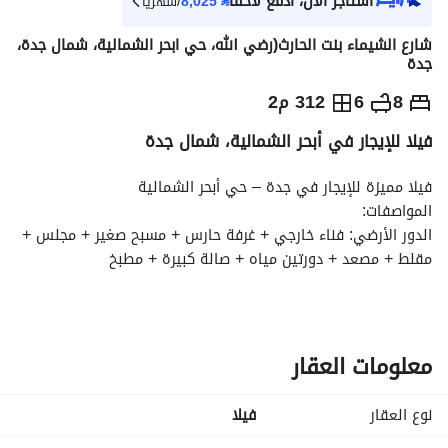
استأجر الآن، ادفع لاحقاً
⃁
8,025
/شهرياً
شارع الشيماء بنت الحارث(رضي الله، حي ابحر الشمالية، شمال جدة،
جدة
⃁
90,000
سنوياً
8
6
312 م2
فيلا للإيجار في أبحر الشمالية، شمال جدة
يص الإعلان
الاماكن القريبة
فيلا مميزة للإيجار في جدة – حي أبحر الشمالية
المواصفات:
الدور الأرضي: فناء خارجي + غرفة حارس + مسبح صغير + مجلس + 
مقلط + مصعد + دورتين مياه + صالة كبيرة + مطبخ
الدور الأول: صالة + غرفتين + دورة مياه + مطبخ صغير + غرفتين 
نوم ماستر
الدور الثاني: صالة + غرفتين + دورة مياه + غرفة غسيل + سطح
الإيجار:
معلومات العقار
90 ألف ريال سنويًا على دفعتين
85 ألف ريال سنويًا دفعة واحدة
نوع العقار
فیلا