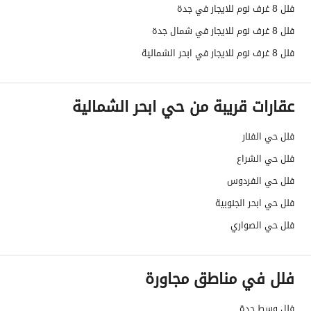
فلل 8 غرف نوم للايجار في جدة
كهرباء
نعم
فلل 8 غرف نوم للايجار في شمال جدة
صرف صحي
نعم
فلل 8 غرف نوم للايجار في ابحر الشمالية
تفاصيل اضافية
عقارات قريبة من حي ابحر الشمالية
عمر العقار
اكثر من عشر سنوات
فلل حي الفنار
عرض الشارع
32
فلل حي الشراع
رقم المخطط
440 / ب
فلل حي الفردوس
فلل حي ابحر الجنوبية
رقم صك الملكية
320207015291
فلل حي الصواري
واجهة العقار
شرقية
فلل في مناطق مجاورة
حدود واطوال العقار
-
الضمانات والمدة
لاتوجد
فلل وسط جدة