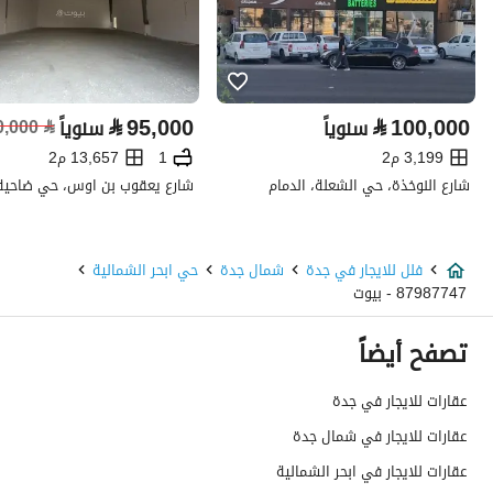
خط الطول
39.10785072181683
تفاصيل العقار
⃁
95,000
⃁
100,000
سنوياً
سنوياً
⃁
0,000
نوع الإعلان
للإيجار
3,199 م2
1
13,657 م2
استخدام العقار
-
شارع النوخذة، حي الشعلة، الدمام
نوع العقار
فلل
فلل للايجار في جدة
شمال جدة
حي ابحر الشمالية
السعر
90000
87987747 - بيوت
المساحة
312.5
تصفح أيضاً
عدد الغرف
7
عقارات للايجار في جدة
عقارات للايجار في شمال جدة
خدمات العقار
عقارات للايجار في ابحر الشمالية