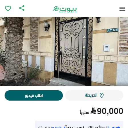
الخريطة
اطلب فيديو
⃁
90,000
سنوياً