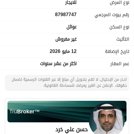
نوع العرض
للايجار
رقم بيوت المرجعي
87987747
نوع السكن
عوائل
التأثيث
غير مفروش
تاريخ الإضافة
12 مايو 2026
عمر العقار
اكثر من عشر سنوات
احذر من الإحتيال، لا تقم بتحويل أي مبلغ إلا عبر القنوات الرسمية لضمان
حقوقك .الإعلان عن الغير يعرضك للمساءلة القانونية.
Tru
Broker
™
حسن علي خرد