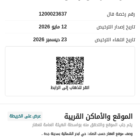
رقم رخصة
فال
1200023637
تاريخ إصدار
الترخيص
12 مايو 2026
تاريخ انتهاء
الترخيص
23 ديسمبر 2026
انقر للذهاب إلى الرابط
معلومات مسؤول الإعلان
الموقع والأماكن القريبة
عرض على الخريطة
اسم المسؤول
حسن علي سالم خرد
يتم جلب الموقع والتحقق منه بواسطة الهيئة العامة للعقار
وصف موقع العقار حسب الصك:
حي ابحر الشمالية بمدينة جدة .
رقم المسؤول
0544422656