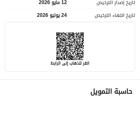
تاريخ إصدار
الترخيص
12 مايو 2026
تاريخ انتهاء
الترخيص
24 يوليو 2026
انقر للذهاب إلى الرابط
معلومات مسؤول الإعلان
حاسبة التمويل
اسم المسؤول
عبدالله منصور سعد بن رويجح
رقم المسؤول
0560057008
الموقع