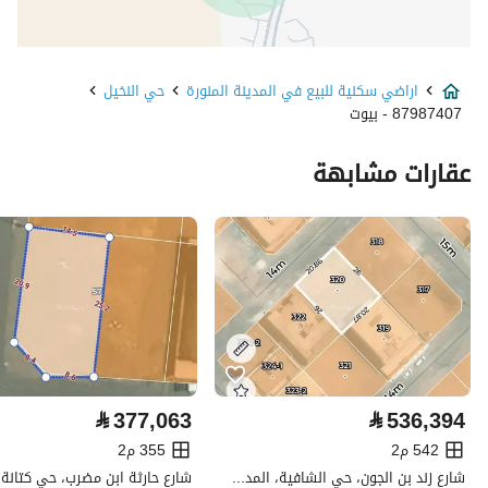
نوع الإعلان
للبيع
اراضي سكنية للبيع في المدينة المنورة
حي النخيل
استخدام العقار
-
87987407 - بيوت
نوع العقار
اراضي سكنية
عقارات مشابهة
السعر
580000
المساحة
580
عدد الغرف
-
خدمات العقار
⃁
377,063
⃁
536,394
كهرباء
نعم
542 م2
355 م2
تفاصيل اضافية
شارع زند بن الجون، حي الشافية، المدينة المنورة