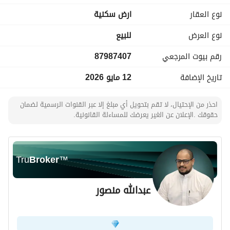
نوع العقار
ارض سكنية
تقع الأرض في حي متطور، مما يجعلها اختياراً استراتيجياً للمشترين 
المحتملين. يرتبط النخيل بشكل جيد بأجزاء أخرى من المدينة المنورة، 
نوع العرض
للبيع
مما يوفر وصولًا سهلاً إلى المرافق والخدمات الأساسية. 
رقم بيوت المرجعي
87987407
تشمل المرافق القريبة المدارس، والأسواق الكبرى، والمرافق 
تاريخ الإضافة
12 مايو 2026
الصحية، مما يضمن أن يكون لدى السكان كل ما يحتاجونه في 
متناول اليد. تقع الأرض أيضًا بالقرب من خيارات النقل العام، مما 
احذر من الإحتيال، لا تقم بتحويل أي مبلغ إلا عبر القنوات الرسمية لضمان
يسهل السفر والتنقل. 
حقوقك .الإعلان عن الغير يعرضك للمساءلة القانونية.
لا تفوت هذه الفرصة لتأمين قطعة عقارية رئيسية في منطقة 
نامية. اتصل بنا اليوم للحصول على مزيد من المعلومات أو لتحديد 
موعد للزيارة!
Tru
Broker
™
عبدالله منصور