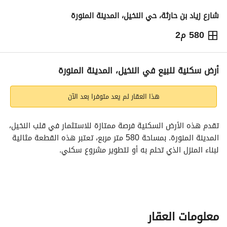
شارع زياد بن حارثة، حي النخيل، المدينة المنورة
580 م2
580,000
⃁
التفاصيل
معلومات ترخيص الإعلان
حاسبة التمويل
أرض سكنية للبيع في النخيل، المدينة المنورة
هذا العقار لم يعد متوفرا بعد الآن
تقدم هذه الأرض السكنية فرصة ممتازة للاستثمار في قلب النخيل، 
المدينة المنورة. بمساحة 580 متر مربع، تعتبر هذه القطعة مثالية 
لبناء المنزل الذي تحلم به أو لتطوير مشروع سكني. 
المميزات الرئيسية:
- المساحة: 580 م²
- الموقع: النخيل، المدينة المنورة
- السعر: 580,000 ريال سعودي
معلومات العقار
- المرافق المتاحة: الكهرباء، إمدادات المياه