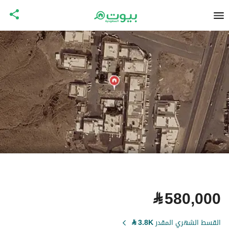
⃁
580,000
القسط الشهري المقدر
3.8K
⃁