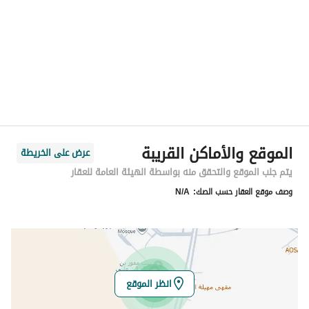
المنطقة
منطقة المدينة المنورة
المدينة
المدينة المنورة
الحي
النخيل
اسم الشارع
زياد بن حارثة
الرمز البريدي
42334
الموقع والأماكن القريبة
عرض على الخريطة
رقم المبنى
9348
يتم جلب الموقع والتحقق منه بواسطة الهيئة العامة للعقار
وصف موقع العقار حسب الصك:
N/A
الرقم الاضافي
4574
خط العرض
24.531689102173114
خط الطول
39.56077802682367
انظر الموقع
تفاصيل العقار