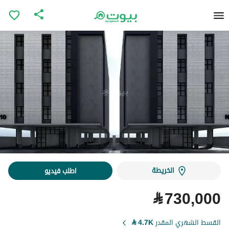
الخريطة
اطلب فيديو
⃁
730,000
القسط الشهري المقدر
4.7K
⃁