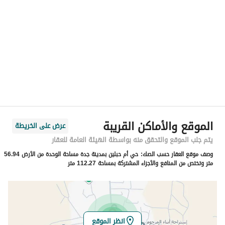
الموقع
المنطقة
منطقة مكة المكرمة
المدينة
جدة
الحي
أم حبلين الغربية
اسم الشارع
الشيخ عبدالرحمن حسن
الرمز البريدي
23741
الموقع والأماكن القريبة
عرض على الخريطة
رقم المبنى
3469
يتم جلب الموقع والتحقق منه بواسطة الهيئة العامة للعقار
وصف موقع العقار حسب الصك:
حي أم حبلين بمدينة جدة مساحة الوحدة من الأرض 56.94
الرقم الاضافي
7785
متر وتختص من المنافع والأجزاء المشتركة بمساحة 112.27 متر
خط العرض
21.70682511588782
خط الطول
39.214266178862346
انظر الموقع