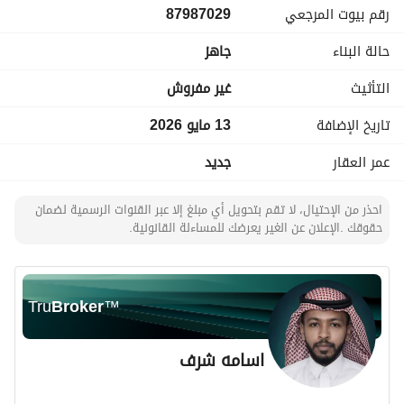
رقم بيوت المرجعي
87987029
حالة البناء
جاهز
التأثيث
غير مفروش
تاريخ الإضافة
13 مايو 2026
عمر العقار
جديد
احذر من الإحتيال، لا تقم بتحويل أي مبلغ إلا عبر القنوات الرسمية لضمان
حقوقك .الإعلان عن الغير يعرضك للمساءلة القانونية.
Tru
Broker
™
اسامه شرف