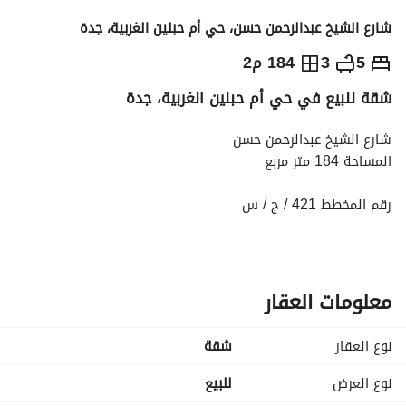
شارع الشيخ عبدالرحمن حسن، حي أم حبلين الغربية، جدة
730,000
⃁
5
3
184 م2
شقة للبيع في حي أم حبلين الغربية، جدة
التفاصيل
معلومات ترخيص الإعلان
حاسبة التمويل
شارع الشيخ عبدالرحمن حسن
المساحة 184 متر مربع
رقم المخطط 421 / ج / س
5 غرف نوم - 3 دورات مياه - صالة - مطبخ
عداد كهرباء مستقل - متوفر مياه
معلومات العقار
نوع العقار
شقة
نوع العرض
للبيع