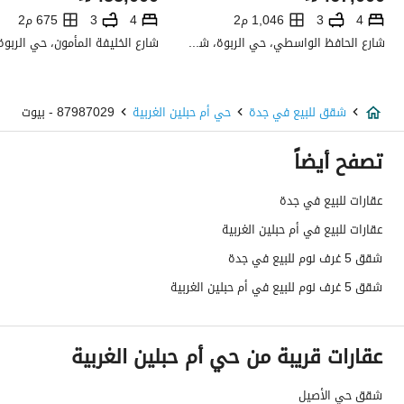
صرف صحي
نعم
4
3
1,046 م2
4
3
675 م2
شارع الحافظ الواسطي، حي الربوة، شمال جدة، جدة
تفاصيل اضافية
عمر العقار
جديد
شقق للبيع في جدة
حي أم حبلين الغربية
87987029 - بيوت
عرض الشارع
0
تصفح أيضاً
رقم المخطط
421 / ج / س
عقارات للبيع في جدة
عقارات للبيع في أم حبلين الغربية
رقم صك الملكية
825420013133
شقق 5 غرف نوم للبيع في جدة
واجهة العقار
-
شقق 5 غرف نوم للبيع في أم حبلين الغربية
حدود واطوال العقار
-
عقارات قريبة من حي أم حبلين الغربية
الضمانات والمدة
-
قنوات الاعلان
منصة مرخصة ،لوحة اعلانية ،منصات التواصل
شقق حي الأصيل