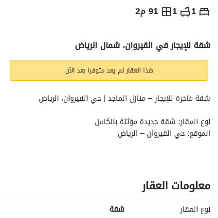
1
1
91 م2
⃁
58,000
سنوياً
يص الإعلان
الاماكن القريبة
شقة للإيجار في القيروان، شمال الرياض
هذا العقار لم يعد متوفرا بعد الآن
شقة فاخرة للإيجار – منازل الماجد | حي القيروان، الرياض
نوع العقار: شقة جديدة مؤثثة بالكامل
الموقع: حي القيروان – الرياض
مواصفات الشقة: غرفة نوم + صالة أنيقة ومريحة + مطبخ متكامل 
بكامل الأجهزة
مميزات العقار: عمارة جديدة بالكامل + دخول ذكي + تكييف مركزي 
معلومات العقار
+ موقف خاص + أثاث حديث وفاخر
نوع العقار
شقة
ملاحظة: متاحة للإيجار السنوي والشهري