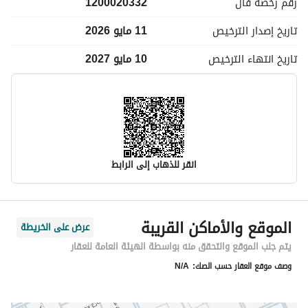
رقم رخصة
فال
1200020332
تاريخ إصدار
الترخيص
11 مايو 2026
تاريخ انتهاء
الترخيص
10 مايو 2027
انقر للذهاب إلى الرابط
معلومات مسؤول الإعلان
الموقع والأماكن القريبة
عرض على الخريطة
اسم المسؤول
ريان عادل عبدالرحمن الرشيد
يتم جلب الموقع والتحقق منه بواسطة الهيئة العامة للعقار
وصف موقع العقار حسب الصك:
N/A
رقم المسؤول
0591068881