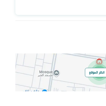
المساحة
437.5
عدد الغرف
6
الياف ضوئية
نعم
انظر الموقع
هل يوجد اي التزام
لا
على العقار ؟
مطابقة لكود البناء
-