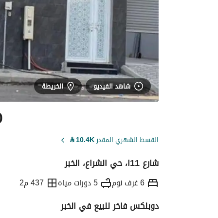
شاهد الفيديو
الخريطة
0
القسط الشهري المقدر
10.4K
⃁
شارع 11ا، حي الشراع، الخبر
6 غرف نوم
5 دورات مياه
437 م2
دوبلكس فاخر للبيع في الخبر
التفاصيل
معلومات ترخيص الإعلان
حاسبة ا