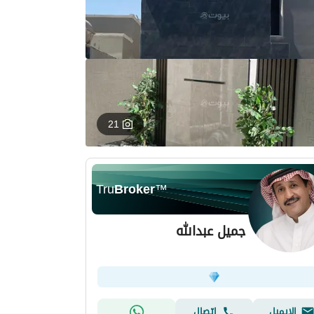
21
Tru
Broker
™
جميل عبدالله
الإيميل
اتصال