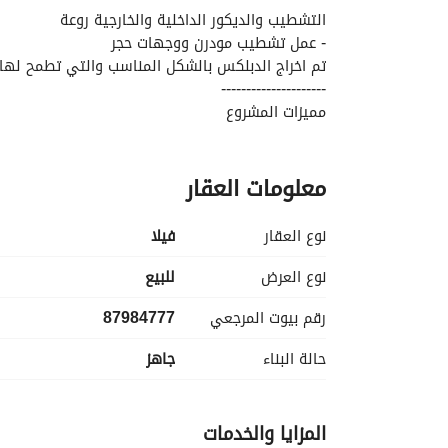
التشطيب والديكور الداخلية والخارجية روعة
- ⁠عمل تشطيب مودرن ووجهات حجر
تم اخراج الدبلكس بالشكل المناسب والتي تطمح لها 
---------------------
مميزات المشروع
1- المساحة 437 متر
معلومات العقار
2- عرض الشارع 30 متر
3- التصميم مودرن
4- الشبابيك كبيرة
نوع العقار
فیلا
5- السقف مرتفع
6- عدد 2 اطلالة خارجية
نوع العرض
للبيع
7- مقدمة لاستقبال الضيوف من الرجال
رقم بيوت المرجعي
87984777
8- مقدمة لاستقبال الضيوف في قسم النساء
9- مطبخ ومستودع
حالة البناء
جاهز
10 - جميع الغرف ماستر
---------------
ويتميز الحي بموقع جغرافي مميز بالتالي
المزايا والخدمات
11- عملية الدخول والخروج لطريق السريع بواسط طريق الملك فهد