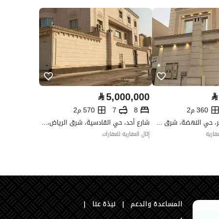
السعودي
العقار مرهون
لا
العقار مقيد
نعم
رقم الأرض
665 / 1 / ج
⃁
5,000,000
⃁
ملاحظات
-
360 م2
8
7
570 م2
شارع طلال بن جبر، حي النهضة، شرق الرياض، الرياض
شارع أحد، حي القادسية، شرق الرياض، الرياض
قارية
إثال العقارية للعقارات
تفصيل
عرض 30متر
المساعدة والدعم
|
نبذة عنا
|