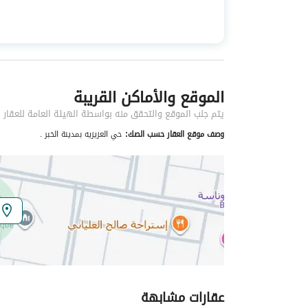
استخدام العقار
-
نوع العقار
فلل
الموقع والأماكن القريبة
خدمات العقار
يتم جلب الموقع والتحقق منه بواسطة الهيئة العامة للعقار
كهرباء
نعم
وصف موقع العقار حسب الصك:
حي العزيزيه بمدينة الخبر .
صرف صحي
نعم
تفاصيل اضافية
عمر العقار
جديد
عرض الشارع
30
عقارات مشابهة
رقم المخطط
92 / 2