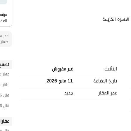
مؤسس
الاسرة الكريمة
العقا
احذر من
لضمان 
تصفح 
التأثيث
غير مفروش
عقارات
تاريخ الإضافة
11 مايو 2026
عقارات
عمر العقار
جديد
فلل 6 غرف نوم للبيع في الخبر
فلل 6 غرف نوم للبيع في الشراع
عقارا
فلل حي