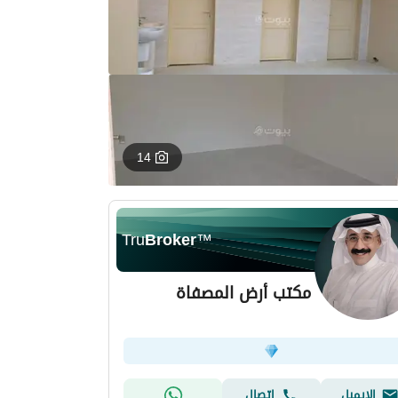
14
Tru
Broker
™
مكتب أرض المصفاة
الإيميل
اتصال