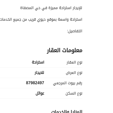
التفاصيل
معلومات ترخيص الإعلان
الموقع و
للإيجار استراحة مميزة في حي المصفاة
استراحة واسعة بموقع حيوي قريب من جميع الخدمات، 
التفاصيل:
11 غرفة بمساحات جيدة
معلومات العقار
مطبخ
3 دورات مياه
مغاسل
نوع العقار
استراحة
إمكانية إضافة دورات مياه إضافية حسب الحاجة
مساحة الأرض: 600 متر
نوع العرض
للايجار
رقم بيوت المرجعي
87982497
الموقع: حي المصفاة – قريب من الخدمات الأساسية
نوع السكن
عوائل
الاستراحة تتميز بالمساحة الكبيرة وإمكانية التعديل وا
للتواصل والاستفسار: (0554495106)
المزايا والخدمات
مكتب أرض المصفاة— استثمارك العقاري… نموٌ مضم