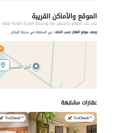
معلومات مسؤول الإعلان
الموقع والأماكن القريبة
اسم المسؤول
ناصر محمد ناصر الشهراني
يتم جلب الموقع والتحقق منه بواسطة الهيئة العامة للعقار
وصف موقع العقار حسب الصك:
حي المصفاة في مدينة الرياض
الموقع
المنطقة
منطقة الرياض
المدينة
الرياض
الحي
المصفاة
اسم الشارع
أبي منصور البيع
عقارات مشابهة
الرمز البريدي
14543
تفاصيل العقار
في:16 يوليو 2026