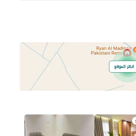
رقم المسؤول
0554495106
رقم المبنى
4403
انظر الموقع
الرقم الاضافي
7903
خط العرض
24.496845273803835
خط الطول
46.90414828882056
في:9 يوليو 2026