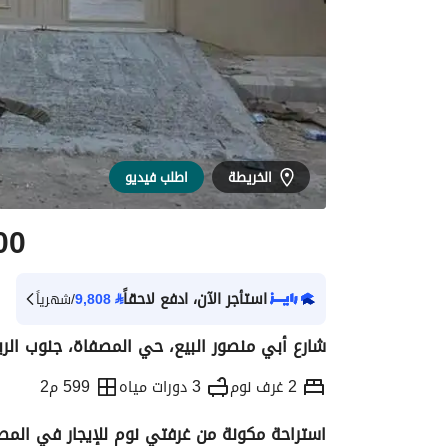
الخريطة
اطلب فيديو
00
استأجر الآن، ادفع لاحقاً
⃁
9,808
/شهرياً
شارع أبي منصور البيع، حي المصفاة، جنوب الري
2 غرف نوم
3 دورات مياه
599 م2
استراحة مكونة من غرفتي نوم للإيجار في المص