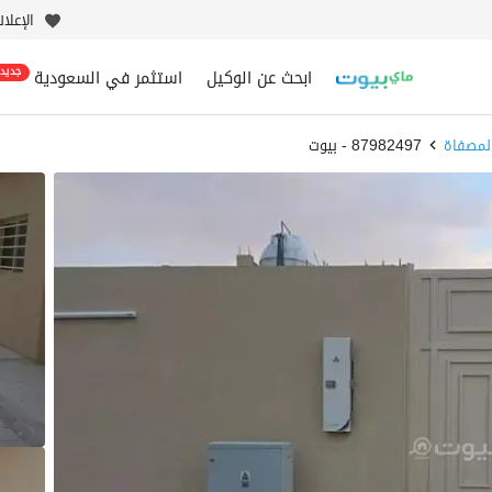
الإعلا
ابحث عن الوكيل
استثمر في السعودية
جديد
لمصفاة
87982497 - بيوت