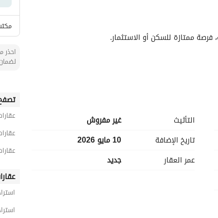
الأماكن القريبة
مكتب
فرصة ممتازة للسكن أو الاستثمار. 
احذر من
لضمان 
تصفح 
عقارات
التأثيث
غير مفروش
عقارات
تاريخ الإضافة
10 مايو 2026
عقارات
عمر العقار
جديد
عقارا
لتطوير حسب الرغبة، مما يجعلها خيارًا مرنًا لعدة استخدامات. 
استراح
استراح
ون.