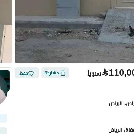
⃁
110,0
سنوياً
مشاركة
حفظ
اض، الرياض
فاة، الرياض