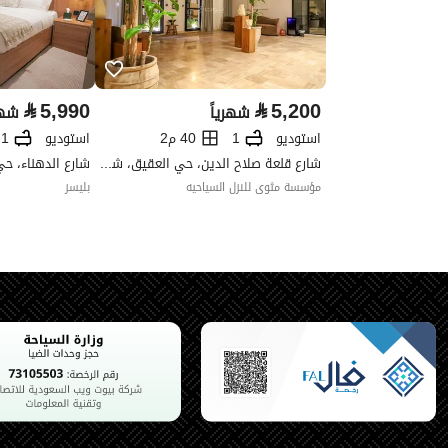
نوع الإعلان
للإيجار
استخدام العقار
-
نوع العقار
استراحات
⃁
5,990
⃁
5,200
شهرياً
شهر
استوديو
1
40 م2
استوديو
1
خدمات العقار
شارع قلعة صلاح الدين، حي العقيق، شمال الرياض، الرياض
مؤسسة مثوى للنزل السياحيه
بليسز
كهرباء
نعم
تفاصيل اضافية
عمر العقار
جديد
عرض الشارع
12
رقم المخطط
3200
رقم صك الملكية
310121046597