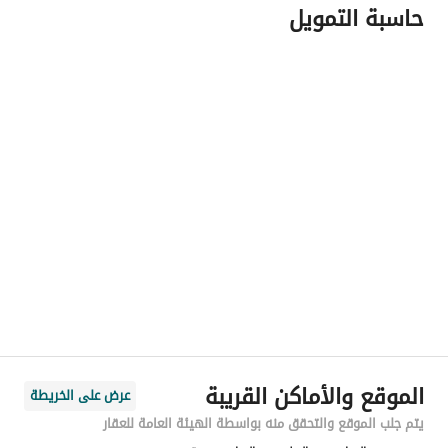
حاسبة التمويل
اسم المسؤول
ابراهيم عبدالعزيز ابراهيم القرعاوي
رقم المسؤول
0500045559
الموقع
المنطقة
منطقة القصيم
المدينة
عنيزة
الحي
الريان
اسم الشارع
عبد القادر بن النقيب
الرمز البريدي
56241
الموقع والأماكن القريبة
عرض على الخريطة
رقم المبنى
8011
يتم جلب الموقع والتحقق منه بواسطة الهيئة العامة للعقار