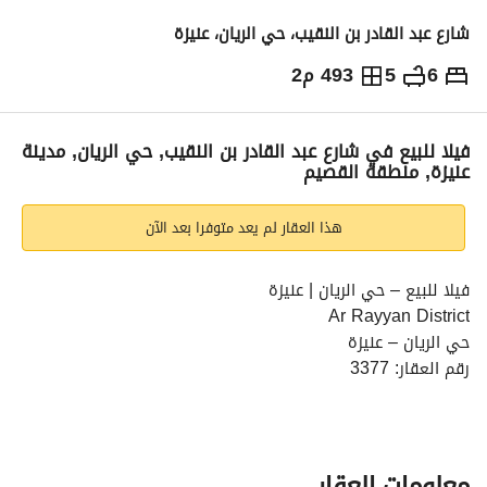
شارع عبد القادر بن النقيب، حي الريان، عنيزة
6
5
493 م2
1,000,000
⃁
التفاصيل
معلومات ترخيص الإعلان
حاسبة التمويل
فيلا للبيع في شارع عبد القادر بن النقيب, حي الريان, مدينة
عنيزة, منطقة القصيم
هذا العقار لم يعد متوفرا بعد الآن
فيلا للبيع – حي الريان | عنيزة
Ar Rayyan District
حي الريان – عنيزة
رقم العقار: 3377
رقم القطعة: 194
فيلا سكنية بمساحات واسعة وتصميم عملي، مناسبة للعائلات 
الباحثة عن الراحة والخصوصية. 
مساحة الأرض: 493.8 م²
معلومات العقار