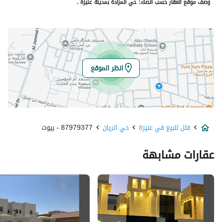
وصف موقع العقار حسب الصك:
حي المزادة بمدينة عنيزة .
الرقم الاضافي
2987
خط العرض
26.07903744999751
خط الطول
43.96854591133501
انظر الموقع
تفاصيل العقار
نوع الإعلان
للبيع
فلل للبيع في عنيزة
حي الريان
87979377 - بيوت
استخدام العقار
-
عقارات مشابهة
نوع العقار
فلل
السعر
1000000
المساحة
493.8
عدد الغرف
5