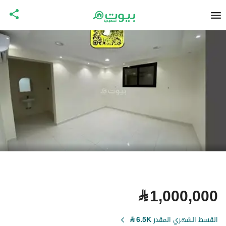
⃁
1,000,000
القسط الشهري المقدر
6.5K
⃁