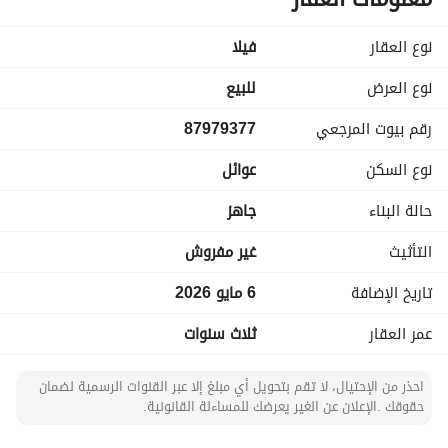
إجمالي التفاصيل
نوع العقار
فیلا
إجمالي غرف النوم: 6 غرف
منها 2 غرف نوم ماستر
نوع العرض
للبيع
إجمالي دورات المياه: 5 دورات مياه
رقم بيوت المرجعي
87979377
عدد الصالات: صالتان
نوع السكن
عوائل
تفاصيل الفيلا
السطح
حالة البناء
جاهز
غرفتان
دورة مياه
التأثيث
غير مفروش
تاريخ الإضافة
6 مايو 2026
الدور الأول
2 غرف نوم ماستر
عمر العقار
ثلاث سنوات
2 غرف نوم عادية
صالة
احذر من الإحتيال، لا تقم بتحويل أي مبلغ إلا عبر القنوات الرسمية لضمان
دورة مياه
حقوقك .الإعلان عن الغير يعرضك للمساءلة القانونية.
الدور الأرضي