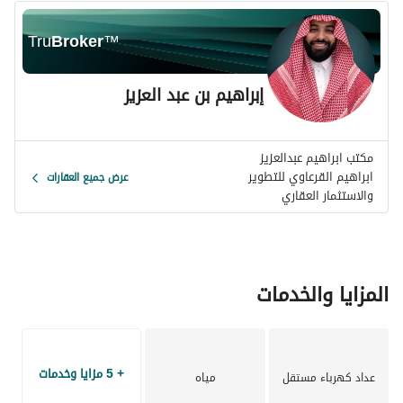
مطبخ
مستودع
Tru
Broker
™
غرفة عاملة
صالة
إبراهيم بن عبد العزيز
مقلط
مجلس رجال
ملحق خارجي
مكتب ابراهيم عبدالعزيز
2 دورات مياه
ابراهيم القرعاوي للتطوير
عرض جميع العقارات
والاستثمار العقاري
المميزات
تصميم عملي ومساحات واسعة
مناسبة للعائلات الكبيرة
ملحق خارجي
المزايا والخدمات
موقع مميز في حي الريان
+ 5 مزايا وخدمات
عداد كهرباء مستقل
مياه