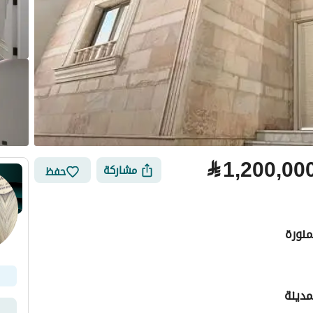
⃁
1,200,00
مشاركة
حفظ
منورة
لتمويل
الموقع والأماكن القريبة