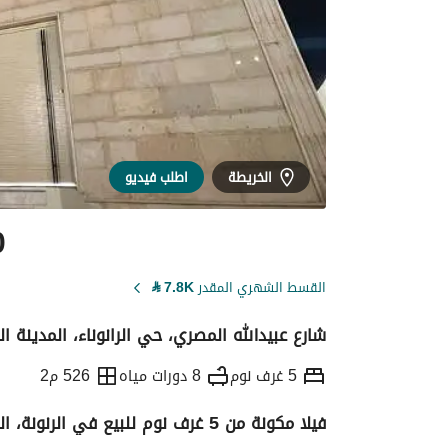
الخريطة
اطلب فيديو
0
القسط الشهري المقدر
7.8K
⃁
شارع عبيدالله المصري، حي الرانوناء، المدينة ال
5 غرف نوم
8 دورات مياه
526 م2
فيلا مكونة من 5 غرف نوم للبيع في الرنونة، المدينة
التفاصيل
معلومات ترخيص الإعلان
حاسبة ا