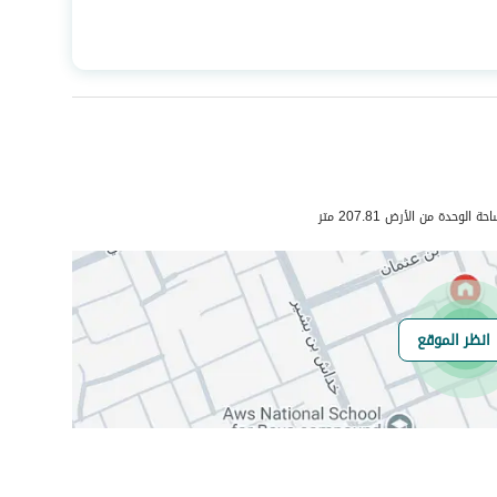
المساحة
526.54
عدد الغرف
8
لوحدة من الأرض 207.81 متر
هاتف
نعم
انظر الموقع
هل يوجد اي التزام
لايوجد
على العقار ؟
مطابقة لكود البناء
-