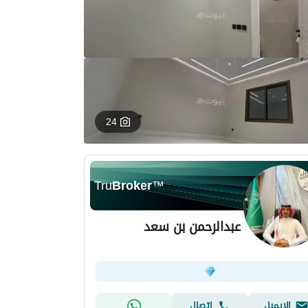
24
Tru
Broker
™
عبدالرحمن بن سعد
الإيميل
اتصال