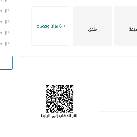
ع مثاليًا للعيش العائلي. 
فلل ح
لا تفوت هذه الفرصة! اتصل بنا اليوم لتحديد موعد لزيارة وتجربة سحر هذه الفيلا في الرنونة، المدينة. اتخذ الخطوة 
فلل حي
+ 6 مزايا وخدمات
يقة
ملحق
فلل ح
فلل ح
انقر للذهاب إلى الرابط