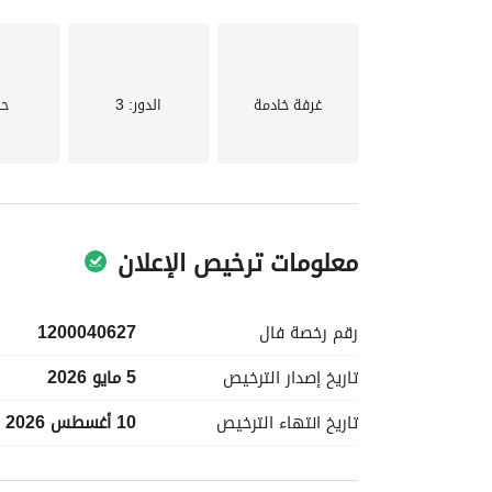
والراحة. تجعل الأجواء الجميلة والمجتمع من هذا الموق
الأولى نحو منزلك الجديد!
غرفة خادمة
الدور
: 3
حد
معلومات ترخيص الإعلان
رقم رخصة
فال
1200040627
تاريخ إصدار
الترخيص
5 مايو 2026
تاريخ انتهاء
الترخيص
10 أغسطس 2026
معلومات مسؤول الإعلان