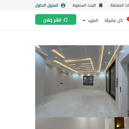
نات المفضلة
البحث المحفوظ
تسجيل الدخول
كن مضيفًا
المزيد
انشر إعلان