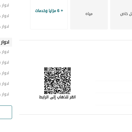
ادوار 
+ 6 مزايا وخدمات
ل خاص
مياه
احتياجات اليومية. 
ادوار 
ادوار 
يقع هذا الطابق السكني في منطقة مميزة بالقادسية، مما يجعله خيارًا مثاليًا للعائلات الراغبة في الاستمتاع بحي 
ادوار
هادئ مع القرب من الخدمات والمرافق الأساسية. يسمح التصميم الواسع بمساحة معيشة مريحة، ومع وجود 6 غرف 
ادوار 
لا تفوت هذه الفرصة لاستئجار طابق سكني واسع وموقعه جيد في الرياض. لمزيد من المعلومات أو لترتيب عرض، 
ادوار 
ادوار 
ادوار 
ادوار 
انقر للذهاب إلى الرابط