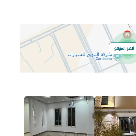
رقم المسؤول
0554483305
رقم المبنى
3728
انظر الموقع
الرقم الاضافي
9174
خط العرض
24.81534529980804
خط الطول
46.82613539876099
السعر
95000
المساحة
433.8