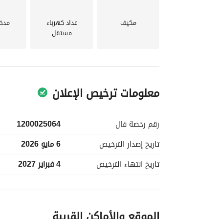
- المرافق:
- الكهرباء: توفير طاقة موثوقة. 
مكيف
عداد كهرباء
مدخ
- امدادات المياه: إمدادات مستمرة من المياه لتلبية ال
مستقل
- الصرف الصحي: إدارة صحيحة لنفايات المنزل. 
نوم و5 حمامات، هناك مساحة كافية للجميع. 
معلومات ترخيص الإعلان
يرجى الاتصال بنا اليوم!
رقم رخصة
فال
1200025064
تاريخ إصدار
الترخيص
6 مايو 2026
تاريخ انتهاء
الترخيص
4 فبراير 2027
معلومات مسؤول الإعلان
الموقع والأماكن القريبة