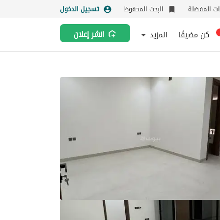
نات المفضلة
البحث المحفوظ
تسجيل الدخول
كن مضيفًا
المزيد
انشر إعلان