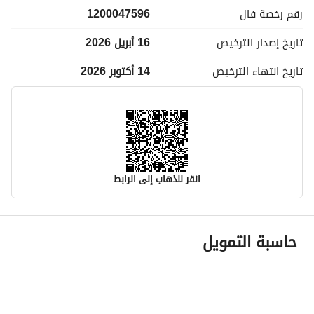
رقم رخصة
فال
1200047596
تاريخ إصدار
الترخيص
16 أبريل 2026
تاريخ انتهاء
الترخيص
14 أكتوبر 2026
انقر للذهاب إلى الرابط
معلومات مسؤول الإعلان
حاسبة التمويل
اسم المسؤول
عايض محسن رشيد الحربي
رقم المسؤول
0568301636