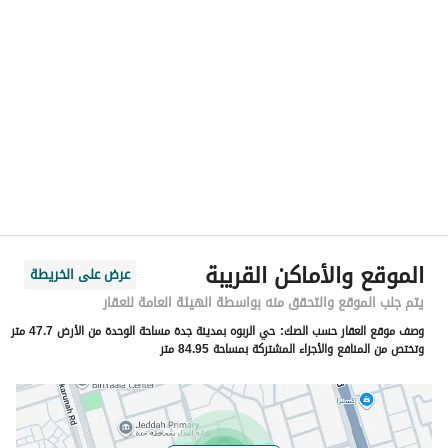
الموقع
المنطقة
منطقة مكة المكرمة
المدينة
جدة
الحي
الربوة
اسم الشارع
عبدالعزيز بن زرارة
الرمز البريدي
23449
الموقع والأماكن القريبة
عرض على الخريطة
رقم المبنى
8328
يتم جلب الموقع والتحقق منه بواسطة الهيئة العامة للعقار
وصف موقع العقار حسب الصك:
حي الربوه بمدينة جدة مساحة الوحدة من الأرض 47.7 متر
الرقم الاضافي
4826
وتختص من المنافع والأجزاء المشتركة بمساحة 84.95 متر
خط العرض
21.600646181183958
خط الطول
39.187235057438485