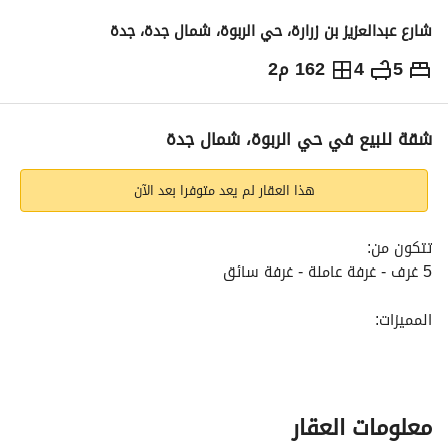
شارع عبدالعزيز بن زرارة، حي الربوة، شمال جدة، جدة
5
4
162 م2
620,000
⃁
التفاصيل
معلومات ترخيص الإعلان
حاسبة التمويل
شقة للبيع في حي الربوة، شمال جدة
هذا العقار لم يعد متوفرا بعد الآن
تتكون من:
5 غرف - غرفة عاملة - غرفة سائق
المميزات:
واجهة أمامية على الشارع (للشقق الأمامية) - نظام دخول ذكي - 
مدخل فندقي - مصعدين يخدمان المشروع - تشطيبات حديثة - 
مناسبة للعائلات - سعر تنافسي
معلومات العقار
مميزات الموقع: