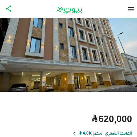
⃁
620,000
القسط الشهري المقدر
4.0K
⃁