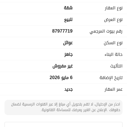
بجانب مسجد - قريب من مدارس ابتدائية ومتوسطة - قريب من 
نوع العقار
شقة
حديقة - موقع حيوي ومميز - قريب من الخدمات والمرافق اليومية
نوع العرض
للبيع
رقم بيوت المرجعي
87977719
نوع السكن
عوائل
حالة البناء
جاهز
التأثيث
غير مفروش
تاريخ الإضافة
6 مايو 2026
عمر العقار
جديد
احذر من الإحتيال، لا تقم بتحويل أي مبلغ إلا عبر القنوات الرسمية لضمان
حقوقك .الإعلان عن الغير يعرضك للمساءلة القانونية.