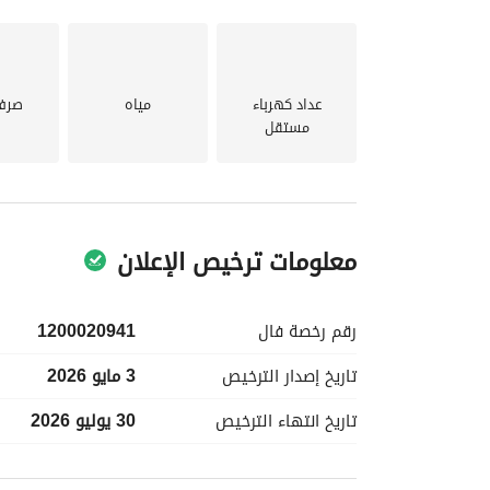
والاستثمار. 
زيارة للعقار. مع تسعيرها التنافسي ووسائل الراحة 
عداد كهرباء
مياه
صرف
مستقل
معلومات ترخيص الإعلان
رقم رخصة
فال
1200020941
تاريخ إصدار
الترخيص
3 مايو 2026
تاريخ انتهاء
الترخيص
30 يوليو 2026
معلومات مسؤول الإعلان