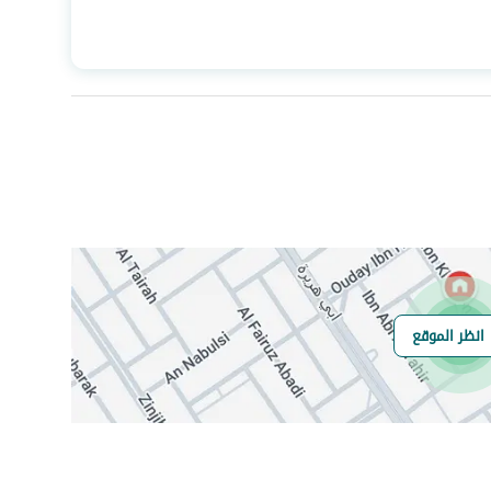
المساحة
160.04
عدد الغرف
3
صرف صحي
نعم
انظر الموقع
هل يوجد اي التزام
لا
على العقار ؟
مطابقة لكود البناء
-
السعودي