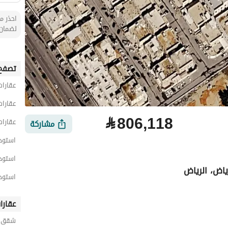
احذر من
لضمان 
تصفح 
عقارات
عقارات
⃁
806,118
عقارات
مشاركة
استودي
استود
اض، الرياض
استود
عقارا
شقق ح
لتمويل
الموقع والأماكن القريبة