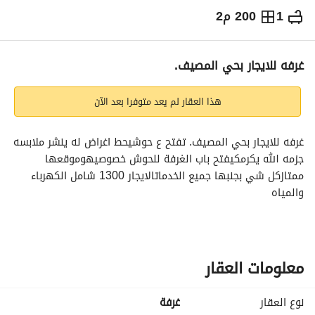
1
200 م2
⃁
38,000
سنوياً
يص الإعلان
الاماكن القريبة
غرفه للايجار بحي المصيف.
هذا العقار لم يعد متوفرا بعد الآن
غرفه للايجار بحي المصيف. تفتح ع حوشيحط اغراض له ينشر ملابسه 
جزمه الله يكرمكيفتح باب الغرفة للحوش خصوصيهوموقعها 
ممتازكل شي بجنبها جميع الخدماتالايجار 1300 شامل الكهرباء 
والمياه
معلومات العقار
نوع العقار
غرفة