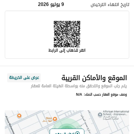
تاريخ انتهاء
الترخيص
9 يوليو 2026
انقر للذهاب إلى الرابط
معلومات مسؤول الإعلان
الموقع والأماكن القريبة
عرض على الخريطة
اسم المسؤول
مجهد مجاهد وصل الله المطيري
يتم جلب الموقع والتحقق منه بواسطة الهيئة العامة للعقار
وصف موقع العقار حسب الصك:
N/A
رقم المسؤول
0541961330
الموقع
المنطقة
منطقة الرياض