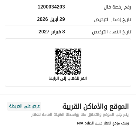
رقم رخصة
فال
1200034203
تاريخ إصدار
الترخيص
29 أبريل 2026
تاريخ انتهاء
الترخيص
8 فبراير 2027
انقر للذهاب إلى الرابط
معلومات مسؤول الإعلان
الموقع والأماكن القريبة
عرض على الخريطة
اسم المسؤول
ريماز مشعل فريح المطيري
يتم جلب الموقع والتحقق منه بواسطة الهيئة العامة للعقار
وصف موقع العقار حسب الصك:
N/A
رقم المسؤول
0594100564