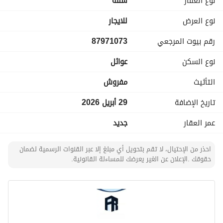
نوع العقار
شقة
- تشطيب سوبر لوكس
- تكييف راكب
نوع العرض
للايجار
- مطبخ راكب
رقم بيوت المرجعي
87971073
- مؤثث بالكامل أثاث فندقي
- موقع مميز في شمال الرياض
نوع السكن
عوائل
- قريب من جميع الخدمات والطرق الرئيسية
التأثيث
مفروش
السعر: 3500 ريال / شهري (شامل المياه و الكهرباء)
تاريخ الإضافة
29 أبريل 2026
رقم العرض: 1816
عمر العقار
جديد
-----------------
الـــفـــريـــح للــــعـــقـــارات
احذر من الإحتيال، لا تقم بتحويل أي مبلغ إلا عبر القنوات الرسمية لضمان
حقوقك .الإعلان عن الغير يعرضك للمساءلة القانونية.