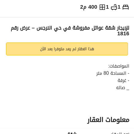
1
1
400 م2
⃁
3,500
شهرياً
يص الإعلان
الاماكن القريبة
للإيجار شقة عوائل مفروشة في حي النرجس – عرض رقم
1816
هذا العقار لم يعد متوفرا بعد الآن
المواصفات:
- المساحة 80 متر
- غرفة
_ صاله
- حمام
- مطبخ تحضيري
- في الدور الثاني
معلومات العقار
المميزات:
- عمر العقار جديد