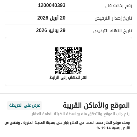
رقم رخصة
فال
1200040393
تاريخ إصدار
الترخيص
20 أبريل 2026
تاريخ انتهاء
الترخيص
29 يوليو 2026
انقر للذهاب إلى الرابط
معلومات مسؤول الإعلان
الموقع والأماكن القريبة
عرض على الخريطة
اسم المسؤول
احمد منصور محمدماجد المدني
يتم جلب الموقع والتحقق منه بواسطة الهيئة العامة للعقار
وصف موقع العقار حسب الصك:
حي الدفاع بابار على بمدينة المدينة المنورة . وتختص من
رقم المسؤول
0504377535
الأرض بنسبة 19.14 %