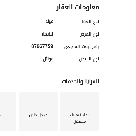
معلومات العقار
نوع العقار
فیلا
نوع العرض
للايجار
رقم بيوت المرجعي
87967759
نوع السكن
عوائل
المزايا والخدمات
عداد كهرباء
مدخل خاص
م
مستقل