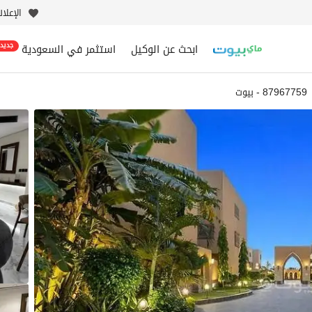
الإعلا
ابحث عن الوكيل
استثمر في السعودية
جديد
87967759 - بيوت