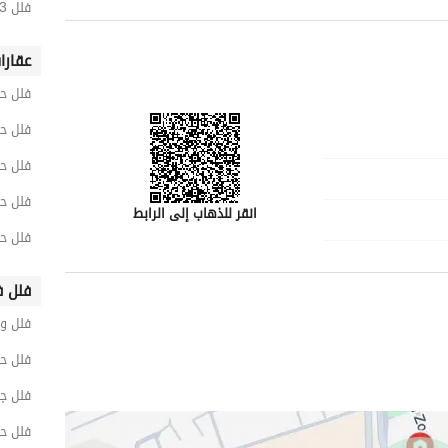
فلل 3 غرف نوم للايجار في الشاطئ
عقارا
فلل حي
فلل ح
فلل حي
فلل حي
انقر للذهاب إلى الرابط
فلل ح
فلل ف
فلل و
رقم المسؤول
0568811370
فلل حي
فلل ج
فلل ح