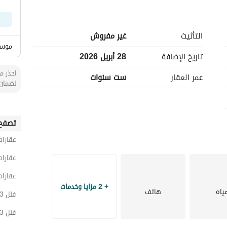
التأثيث
غير مفروش
موسس
تاريخ الإضافة
28 أبريل 2026
احذر من
عمر العقار
ست سنوات
لضمان 
تصفح 
عقارات
عقارات
عقارات
+ 2 مزايا وخدمات
ياه
هاتف
فلل 3 غرف نوم للايجار في جدة
فلل 3 غرف نوم للايجار في شمال جدة