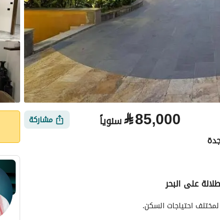
⃁
85,000
سنوياً
مشاركة
جدة
لالة على البحر
الأماكن القريبة
لمختلف احتياجات السكن.