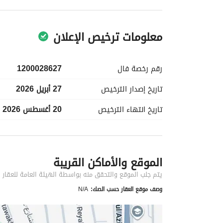
معلومات ترخيص الإعلان
رقم رخصة
فال
1200028627
تاريخ إصدار
الترخيص
27 أبريل 2026
تاريخ انتهاء
الترخيص
20 أغسطس 2026
معلومات مسؤول الإعلان
الموقع والأماكن القريبة
اسم المسؤول
فيصل عبدالهادي زارع النجار
يتم جلب الموقع والتحقق منه بواسطة الهيئة العامة للعقار
وصف موقع العقار حسب الصك:
N/A
الموقع
المنطقة
منطقة مكة المكرمة