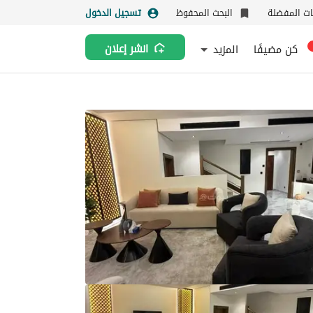
نات المفضلة
البحث المحفوظ
تسجيل الدخول
كن مضيفًا
المزيد
انشر إعلان