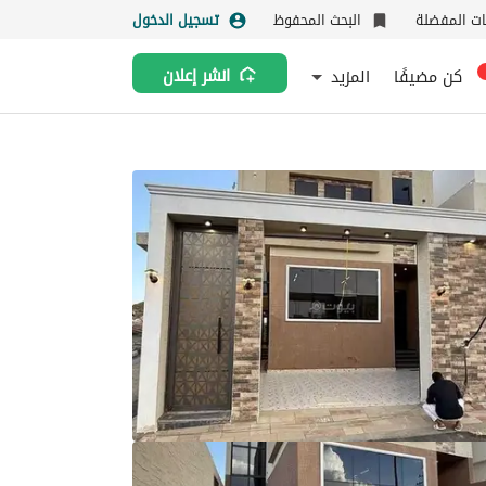
نات المفضلة
البحث المحفوظ
تسجيل الدخول
كن مضيفًا
المزيد
انشر إعلان