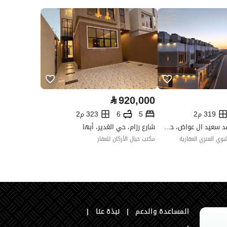
العقار مرهون
لا
العقار مقيد
لا
رقم الأرض
5 / 2
ملاحظات
-
ت التواصل الإجتماعي ،الإذاعة ،أخرى
⃁
920,000
319 م2
5
6
323 م2
شارع عبدالله محمد سعيد ال عواض، حي الغدير، أبها
شارع رزام، حي الغدير، أبها
 العنزي العقارية
مكتب خيال الأركان للعقار
تفصيل
شارع عرض 20 م
تفصيل
عقار رقم 3129
المساعدة والدعم
|
نبذة عنا
|