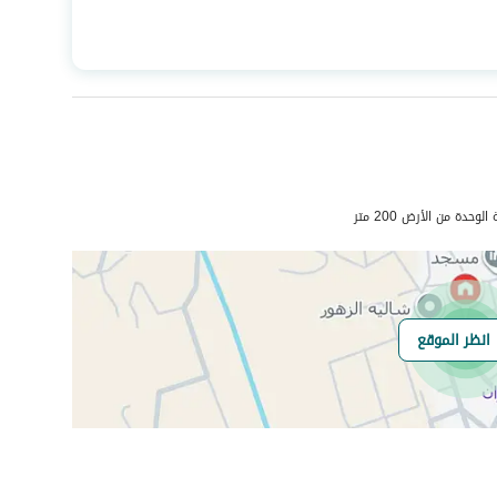
المساحة
323.07
عدد الغرف
8
صرف صحي
نعم
دة من الأرض 200 متر
انظر الموقع
هل يوجد اي التزام
لايوجد
على العقار ؟
مطابقة لكود البناء
-
السعودي