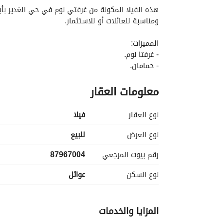
ومناسبة للعائلات أو للاستثمار. 
المميزات:
- غرفتا نوم. 
- حمامان. 
- غير مفروشة، مما يتيح حرية كاملة في التصميم. 
معلومات العقار
- تقع في حي الغدير بأبها. 
المرافق:
نوع العقار
فیلا
- توفر كهرباء. 
- نظام صرف صحي. 
نوع العرض
للبيع
رقم بيوت المرجعي
87967004
الوصول في أبها.
نوع السكن
عوائل
المزايا والخدمات