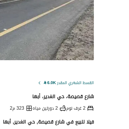
القسط الشهري المقدر
6.0K
⃁
شارع قصيصة، حي الغدير، أبها
2 غرف نوم
2 دورتين مياه
323 م2
فيلا للبيع في شارع قصيصة, حي الغدير, أبها
التفاصيل
معلومات ترخيص الإعلان
حاسبة ا