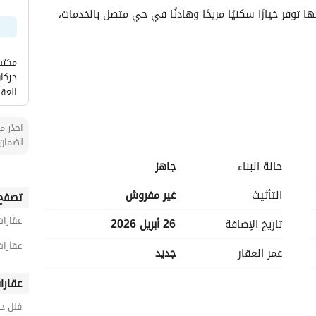
هذه الفيلا المكونة من غرفتي نوم في حي الغدير بأبها توفر خيارًا سكنيًا مريحًا وهادئًا في حي متصل بالخدمات، 
مكتب
حركا
العقا
احذر من
لضمان 
حالة البناء
جاهز
التأثيث
غير مفروش
تصفح 
عقارات
تاريخ الإضافة
26 أبريل 2026
يقع العقار في منطقة هادئة قريبة من المدارس والحدائق والمرافق التجارية، مما يوفر أسلوب حياة مريح وسهل 
عقارات
عمر العقار
جديد
عقارا
فلل ح