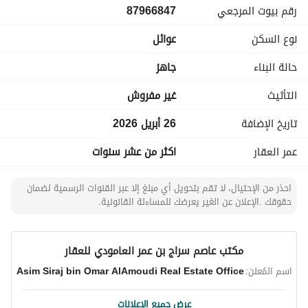
رقم بيوت المرجعي
87966847
ملحق
غرفتين ودورتين مياه ومطبخ وسطح
نوع السكن
عوائل
حالة البناء
جاهز
التأثيث
غير مفروش
تاريخ الإضافة
26 أبريل 2026
عمر العقار
اكثر من عشر سنوات
احذر من الإحتيال، لا تقم بتحويل أي مبلغ إلا عبر القنوات الرسمية لضمان
حقوقك .الإعلان عن الغير يعرضك للمساءلة القانونية.
مكتب عاصم سراج بن عمر العامودي للعقار
اسم المُعلن:
Asim Siraj bin Omar AlAmoudi Real Estate Office
عرض جميع الإعلانات