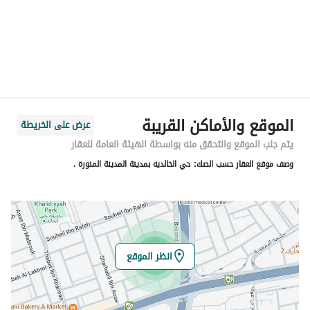
المدينة
المدينة المنورة
الحي
الخالدية
اسم الشارع
ام انس الانصارية
الرمز البريدي
42317
الموقع والأماكن القريبة
عرض على الخريطة
رقم المبنى
6905
يتم جلب الموقع والتحقق منه بواسطة الهيئة العامة للعقار
وصف موقع العقار حسب الصك:
حي الخالديه بمدينة المدينة المنورة .
الرقم الاضافي
5254
خط العرض
24.45274775526378
خط الطول
39.6666501286184
انظر الموقع
تفاصيل العقار