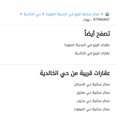
تفاصيل اضافية
عمر العقار
اكثر من عشر سنوات
عمائر سكنية للبيع في المدينة المنورة
حي الخالدية
87966847 - بيوت
عرض الشارع
20
تصفح أيضاً
رقم المخطط
26 / 103 / ت
عقارات للبيع في المدينة المنورة
رقم صك الملكية
440108013911
عقارات للبيع في الخالدية
واجهة العقار
غربية
عقارات قريبة من حي الخالدية
حدود واطوال العقار
-
الضمانات والمدة
-
عمائر سكنية حي الاسكان
عمائر سكنية حي مهزور
قنوات الاعلان
لوحة اعلانية ،منصات التواصل الإجتماعي ،
عمائر سكنية حي مذينب
هل يوجد اي التزام على
لا يوجد
عمائر سكنية حي المبعوث
العقار ؟