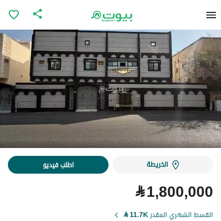
الخريطة
اطلب فيديو
⃁
1,800,000
القسط الشهري المقدر
11.7K
⃁