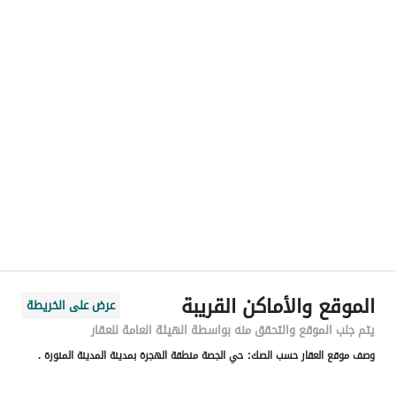
رقم المسؤول
0502572566
الموقع
المنطقة
منطقة المدينة المنورة
المدينة
المدينة المنورة
الحي
الجصة
اسم الشارع
ابراهيم بن عثمان الدهان
الرمز البريدي
42389
الموقع والأماكن القريبة
عرض على الخريطة
رقم المبنى
3770
يتم جلب الموقع والتحقق منه بواسطة الهيئة العامة للعقار
وصف موقع العقار حسب الصك:
حي الجصة منطقة الهجرة بمدينة المدينة المنورة .
الرقم الاضافي
7270