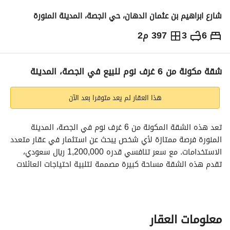
شارع ابراهيم بن عثمان الدهان، حي الجصة، المدينة المنورة
6
3
397 م2
1,200,000
⃁
التفاصيل
معلومات ترخيص الإعلان
حاسبة التمويل
شقة مكونة من 6 غرف نوم للبيع في الجصة، المدينة
هذا العقار لم يعد متوفرا بعد الآن
تعد هذه الشقة المكونة من 6 غرف نوم في الجصة، المدينة 
المنورة فرصة ممتازة لأي شخص يبحث عن استثمار في عقار متعدد 
الاستخدامات. مع سعر تنافسي قدره 1,200,000 ريال سعودي، 
تقدم هذه الشقة مساحة كبيرة مصممة لتلبية احتياجات العائلات 
أو المستثمرين الباحثين عن إمكانيات إيجارية. 
المميزات الرئيسية:
- **الغرف**: 6 غرف نوم واسعة، توفر مساحة كافية للاسترخاء 
معلومات العقار
والخصوصية. 