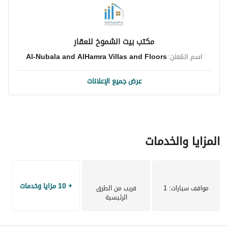
بموقع جيد لعوائد البيع والإيجار المستقبلية. 
لا تفوت هذه الفرصة لامتلاك عقار ذو موقع جيد في المدينة 
مكتب بيت الشموخ للعقار
المنورة. لمزيد من المعلومات أو لتحديد موعد للمعاينة، يُرجى 
اسم المُعلن:
Al-Nubala and AlHamra Villas and Floors
الاتصال بنا اليوم.
عرض جميع الإعلانات
المزايا والخدمات
+ 10 مزايا وخدمات
مواقف سيارات
: 1
قريب من الطرق
الرئيسية