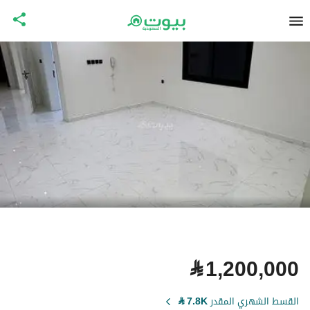
⃁
1,200,000
القسط الشهري المقدر
7.8K
⃁