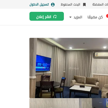
نات المفضلة
البحث المحفوظ
تسجيل الدخول
كن مضيفًا
المزيد
انشر إعلان