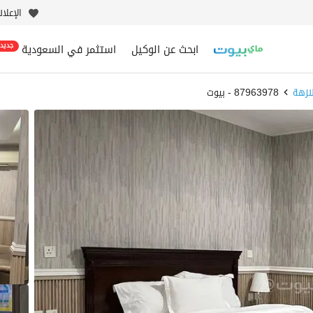
الإعلا
ابحث عن الوكيل
استثمر في السعودية
جديد
نزهة
87963978 - بيوت