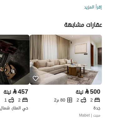
إقرأ المزيد
عقارات مشابهة
⃁
457
⃁
500
ليلة
ليلة
2
2
80 م2
2
1
جدة
حي المنار، شمال
مبيت | Mabet