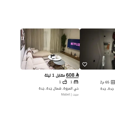
608
⃁
مقابل 1 ليلة
1
1
65 م2
حي المروة، شمال جدة، جدة
 جدة، جدة
مبيت | Mabet