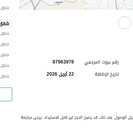
شقق ح
شقق 
شقق 
شقق ح
شقق ج
رقم بيوت المرجعي
87963978
شقق ح
تاريخ الإضافة
22 أبريل 2026
شقق ح
ن اليوم السابق لتسجيل الوصول. بعد ذلك، قد يصبح الحجز غير قابل للاسترداد. يرجى مراجعة