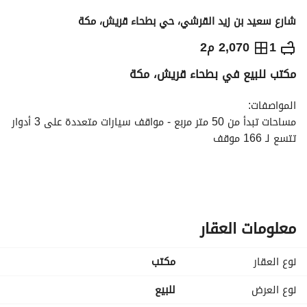
شارع سعيد بن زيد القرشي، حي بطحاء قريش، مكة
350,000
⃁
1
2,070 م2
مكتب للبيع في بطحاء قريش، مكة
التفاصيل
معلومات ترخيص الإعلان
حاسبة التمويل
المواصفات:
مساحات تبدأ من 50 متر مربع - مواقف سيارات متعددة على 3 أدوار 
تتسع لـ 166 موقف
المميزات:
موقع استراتيجي داخل نطاق الحرم - عائد استثماري يصل إلى 8٪ - 
مناسب للاستثمار التجاري والإداري - قرب من الخدمات الحيوية
معلومات العقار
نوع العقار
مکتب
نوع العرض
للبيع