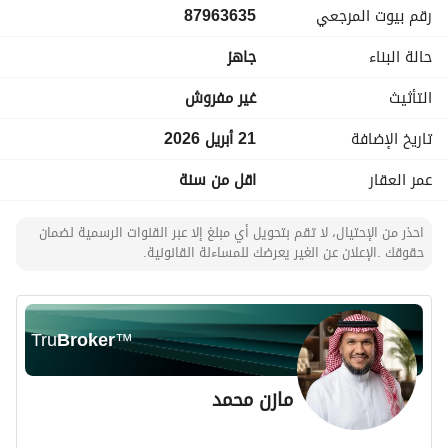
رقم بيوت المرجعي
87963635
حالة البناء
جاهز
التأثيث
غير مفروش
تاريخ الإضافة
21 أبريل 2026
عمر العقار
اقل من سنة
احذر من الإحتيال، لا تقم بتحويل أي مبلغ إلا عبر القنوات الرسمية لضمان
حقوقك .الإعلان عن الغير يعرضك للمساءلة القانونية.
Tru
Broker
™
مازن محمد