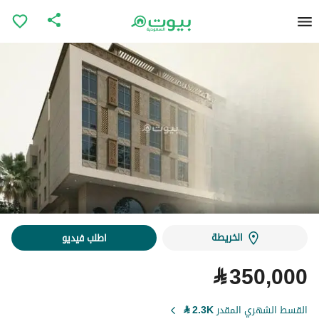
الخريطة
اطلب فيديو
⃁
350,000
القسط الشهري المقدر
2.3K
⃁