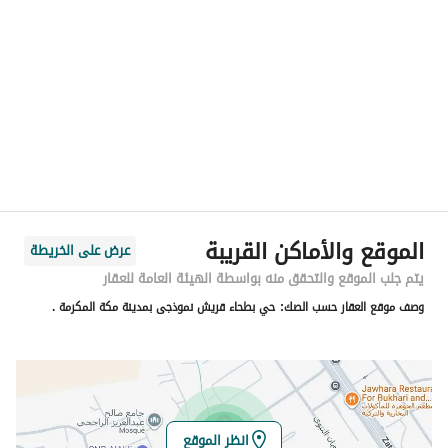
الموقع
المنطقة
منطقة مكة المكرمة
المدينة
مكة
الحي
بطحاء قريش
اسم الشارع
سعيد بن زيد القرشي
الرمز البريدي
24352
الموقع والأماكن القريبة
عرض على الخريطة
رقم المبنى
4931
يتم جلب الموقع والتحقق منه بواسطة الهيئة العامة للعقار
وصف موقع العقار حسب الصك:
حي بطحاء قريش نموذجى بمدينة مكة المكرمة .
الرقم الاضافي
7359
خط العرض
21.373457247523536
خط الطول
39.83087645192501
انظر الموقع