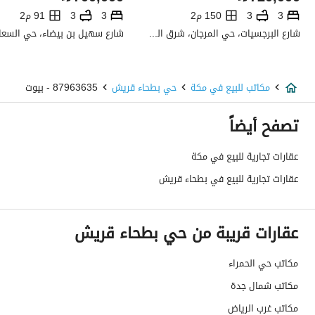
تفاصيل اضافية
3
3
150 م2
3
3
91 م2
شارع البرجسيات، حي المرجان، شرق الرياض، الرياض
عمر العقار
اقل من سنة
عرض الشارع
25
مكاتب للبيع في مكة
حي بطحاء قريش
87963635 - بيوت
رقم المخطط
1 / 7 / 78 / د
تصفح أيضاً
رقم صك الملكية
894180000100
عقارات تجارية للبيع في مكة
عقارات تجارية للبيع في بطحاء قريش
واجهة العقار
-
حدود واطوال العقار
-
عقارات قريبة من حي بطحاء قريش
الضمانات والمدة
-
مكاتب حي الحمراء
قنوات الاعلان
منصة مرخصة ،لوحة اعلانية ،منصات التواصل
مكاتب شمال جدة
هل يوجد اي التزام على
لا يوجد
مكاتب غرب الرياض