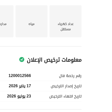
مطبخ مستقل بتصميم عملي. 
دورتين مياه
بتشطيب جيد. 
عداد كهرباء
مياه
مدار
تفاصيل الإيجار:
مستقل
قيمة الإيجار للشقة الواحدة:
1,500 ريال سعودي شهرياً.
معلومات ترخيص الإعلان
رقم رخصة
فال
1200012566
تاريخ إصدار
الترخيص
17 يناير 2026
تاريخ انتهاء
الترخيص
23 يوليو 2026
معلومات مسؤول الإعلان