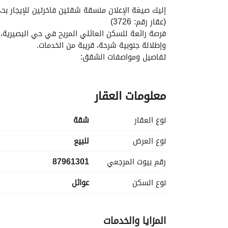
إليك صيغة الإعلان منسقة شقتين فاخرتين للإيجار ب
(عقار رقم: 3726)
وإطلالة جنوبية شرحة، قريبة من الخدمات. 
تفاصيل ومواصفات الشقق:
الموقع:
معلومات العقار
حي البصيرية. 
مساحة الشقة الواحدة (شقة 7 & شقة 9):
نوع العقار
شقة
164 مترًا مربعًا (مساحة واسعة وشرحة). 
نوع العرض
للبيع
الواجهة:
رقم بيوت المرجعي
87961301
شارع جنوبي (يضمن تهوية وإضاءة طبيعية ممتازة). 
المكونات الداخلية لكل شقة:
نوع السكن
عوائل
3 غرف نوم
واسعة ومريحة. 
المزايا والخدمات
صالة عائلية للمعيشة والاسترخاء. 