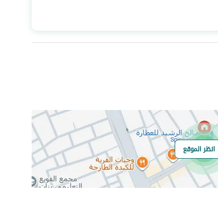
المساحة
164.05
عدد الغرف
3
انظر الموقع
هل يوجد اي التزام
لا
على العقار ؟
مطابقة لكود البناء
-
السعودي