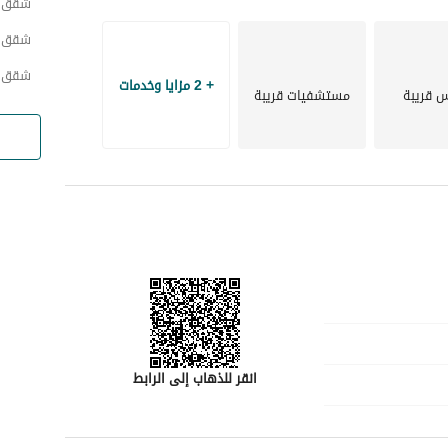
شقق ح
شقق ح
شقق ح
+ 2 مزايا وخدمات
س قريبة
مستشفيات قريبة
انقر للذهاب إلى الرابط