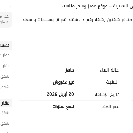
حي البصيرية – موقع مميز وسعر مناسب
احذر من
فرصة رائعة للسكن العائلي المريح في حي البصيرية، متوفر شقتين (شقة رقم 7 وشقة رقم 9) بمساحات واسعة 
لضمان 
تصفح 
عقارات
عقارات
حالة البناء
جاهز
شقق 3 غرف نوم للبيع في بريدة منطقة الق
التأثيث
غير مفروش
شقق 3 غرف نوم للبيع في القادس
تاريخ الإضافة
20 أبريل 2026
عقارا
عمر العقار
تسع سنوات
شقق ح
شقق ح