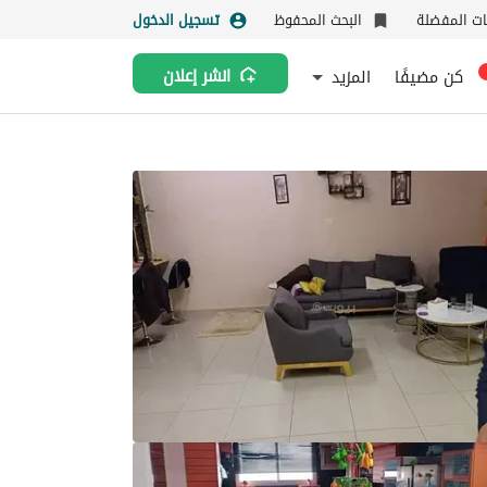
نات المفضلة
البحث المحفوظ
تسجيل الدخول
كن مضيفًا
المزيد
انشر إعلان