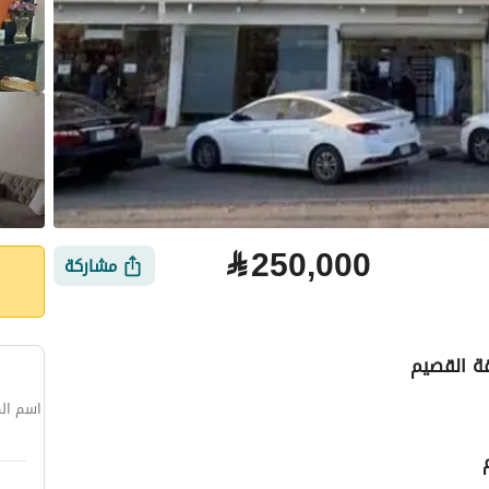
⃁
250,000
مشاركة
قة القصيم
اسم الم
لتمويل
الموقع والأماكن القريبة