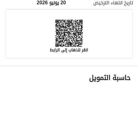
تاريخ انتهاء
الترخيص
20 يونيو 2026
انقر للذهاب إلى الرابط
معلومات مسؤول الإعلان
حاسبة التمويل
اسم المسؤول
ابراهيم احمد ابراهيم الراشد
رقم المسؤول
0532407668
الموقع
المنطقة
منطقة مكة المكرمة