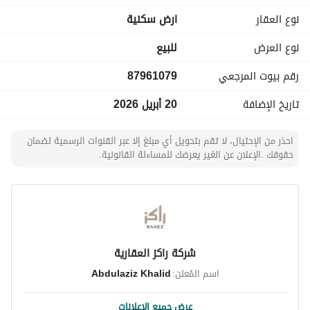
المساحة:
نوع العقار
ارض سكنية
1,739 م²
نوع العرض
للبيع
عرض الشارع:
رقم بيوت المرجعي
87961079
40 م
تاريخ الإضافة
20 أبريل 2026
معامل البناء:
4.8
احذر من الإحتيال، لا تقم بتحويل أي مبلغ إلا عبر القنوات الرسمية لضمان
إمكانية البناء:
حقوقك .الإعلان عن الغير يعرضك للمساءلة القانونية.
8 أدوار + ملحق
مميزات الموقع:
موقع استراتيجي وحيوي
مناسب للمشاريع التجارية والاستثمارية
شركة راكز العقارية
سهولة الوصول للطرق الرئيسية
اسم المُعلن:
Abdulaziz Khalid
كثافة سكانية وخدمية عالية
عرض جميع الإعلانات