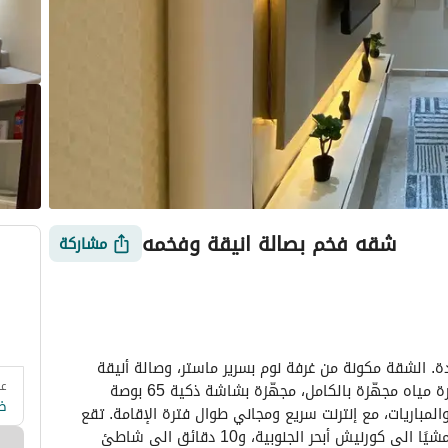
شقه فخم بصالة انيقة وفخمه
مشاركة
مرحبًا بكم في شقتكم الفاخرة في أبحر الجنوبية – جدة. الشقة مكونة من غرفة نوم بسرير ماستر، وصالة أنيقة 
عد
 وزارة السياحة
التقييمات
معلومات العقار
أمور يجب معرفتها
بجلسة مريحة، بالإضافة إلى مطبخ مجهز بالكامل ودورة مياه مجهّزة بالكامل، مجهّزة بشاشة ذكية 65 بوصة 
ض
باشتراك Netflix وShahid للاستمتاع بأفضل الأفلام والمباريات، مع إنترنت سريع ومجاني طوال فترة الإقامة. تقع 
الشقة في أحد أرقى أحياء جدة، وعلى بُعد 5 دقائق مشيًا الى كورنيش أبحر الجنوبية، و10 دقائق الى شاطئ 