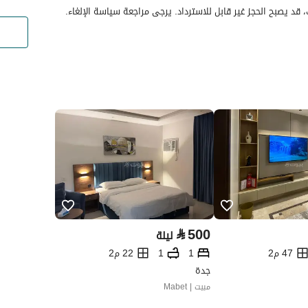
قد يصبح الحجز غير قابل للاسترداد. يرجى مراجعة سياسة الإلغاء.
⃁
500
ليلة
47 م2
1
1
22 م2
جدة
مبيت | Mabet