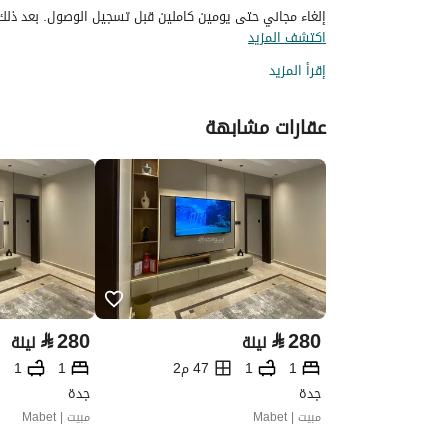
إلغاء مجاني حتى يومين كاملين قبل تسجيل الوصول. بعد ذلك، 
اكتشف المزيد
إقرأ المزيد
عقارات مشابهة
⃁
280
⃁
280
ليلة
ليلة
1
1
47 م2
1
1
جدة
جدة
مبيت | Mabet
مبيت | Mabet