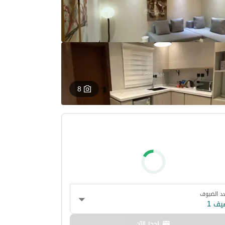
8
د الضيوف
يف 1
احجز الآن