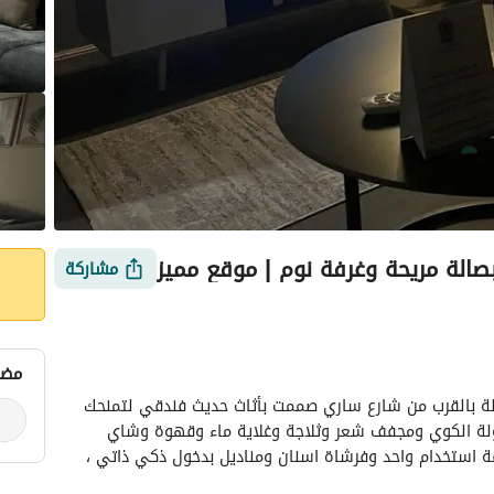
الة مريحة وغرفة نوم | موقع مميز
مشاركة
مضي
شقة أنيقة في المدينة – موقع مميز وخدمات متكاملة بالقرب من شارع ساري صممت بأثاث حديث فندقي لتمنحك 
 وزارة السياحة
التقييمات
معلومات العقار
أمور يجب معرفتها
الراحة مع جميع الاحتياجات اليومية مثل الكواية وطاولة الكوي ومجفف شعر وثلاجة وغلاية ماء وقهوة وشاي 
وصابون يدين وجل استحمام وشامبو استحمام ومنشفة استخدام واحد وفرشاة اسنان ومناديل بدخول ذكي ذاتي ، 