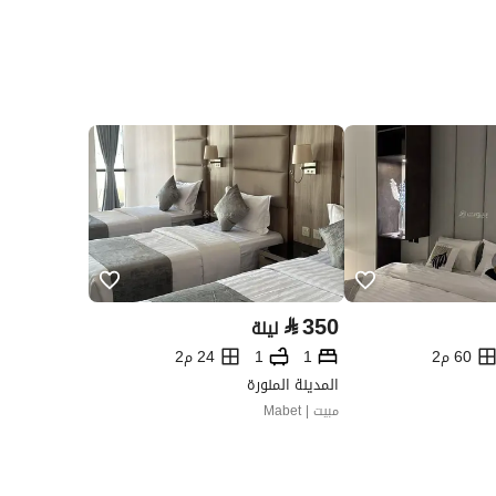
⃁
350
ليلة
60 م2
1
1
24 م2
المدينة المنورة
مبيت | Mabet