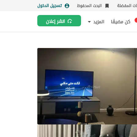
نات المفضلة
البحث المحفوظ
تسجيل الدخول
كن مضيفًا
المزيد
انشر إعلان