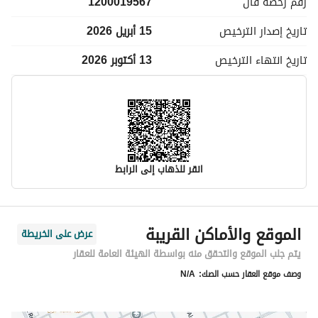
رقم رخصة
فال
1200019567
تاريخ إصدار
الترخيص
15 أبريل 2026
تاريخ انتهاء
الترخيص
13 أكتوبر 2026
انقر للذهاب إلى الرابط
معلومات مسؤول الإعلان
الموقع والأماكن القريبة
عرض على الخريطة
اسم المسؤول
موسى محمد لاحق الحساني
يتم جلب الموقع والتحقق منه بواسطة الهيئة العامة للعقار
وصف موقع العقار حسب الصك:
N/A
رقم المسؤول
0597834173