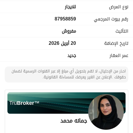
نوع العرض
للايجار
مميزات الموقع:
رقم بيوت المرجعي
87958859
قريب من رياض بارك - قريب من بوليفارد رياض سيتي - قريب من 
حديقة النفل - محاط بالمدارس - قريب من المطاعم - قريب من 
التأثيث
مفروش
الخدمات اليومية
تاريخ الإضافة
20 أبريل 2026
عمر العقار
جديد
احذر من الإحتيال، لا تقم بتحويل أي مبلغ إلا عبر القنوات الرسمية لضمان
حقوقك .الإعلان عن الغير يعرضك للمساءلة القانونية.
Tru
Broker
™
جمانه محمد