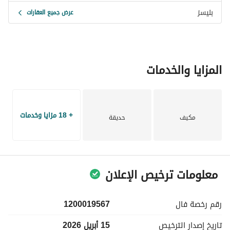
مميزات الموقع (حي النفل):
بليسز
قريب من رياض بارك
عرض جميع العقارات
بالقرب من بوليفارد رياض سيتي
قريب من حديقة النفل
محاط بالمدارس والمطاعم والخدمات اليومية
ماتيرا النفل… تجربة سكن مريحة في موقع يسهّل عليك تفاصيل 
المزايا والخدمات
يومك. 
للحجز أو الاستفسار، يسعدنا خدمتك.
+ 18 مزايا وخدمات
مكيف
حديقة
معلومات ترخيص الإعلان
رقم رخصة
فال
1200019567
تاريخ إصدار
الترخيص
15 أبريل 2026