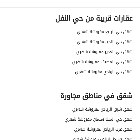
تفاصيل اضافية
عقارات قريبة من حي النفل
عمر العقار
جديد
شقق حي الربيع مفروشة شهري
عرض الشارع
0
شقق حي الندى مفروشة شهري
رقم المخطط
-
شقق حي الغدير مفروشة شهري
شقق حي المصيف مفروشة شهري
رقم صك الملكية
10659582072
شقق حي الوادي مفروشة شهري
واجهة العقار
-
شقق في مناطق مجاورة
حدود واطوال العقار
-
الضمانات والمدة
-
شقق شرق الرياض مفروشة شهري
شقق حي الملك سلمان مفروشة شهري
قنوات الاعلان
منصة مرخصة ،لوحة اعلانية ،منصات التواصل
شقق غرب الرياض مفروشة شهري
هل يوجد اي التزام على
-
شقق وسط الرياض مفروشة شهري