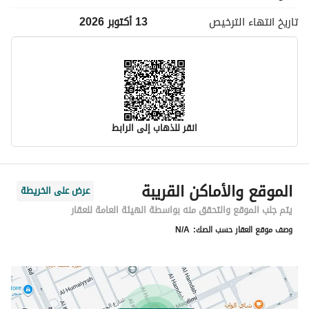
تاريخ انتهاء
الترخيص
13 أكتوبر 2026
انقر للذهاب إلى الرابط
معلومات مسؤول الإعلان
الموقع والأماكن القريبة
عرض على الخريطة
اسم المسؤول
موسى محمد لاحق الحساني
يتم جلب الموقع والتحقق منه بواسطة الهيئة العامة للعقار
وصف موقع العقار حسب الصك:
N/A
رقم المسؤول
0597834173
الموقع