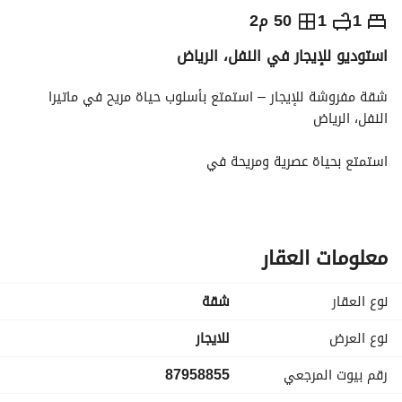
⃁
7,490
شهرياً
1
1
50 م2
استوديو للإيجار في النفل، الرياض
يص الإعلان
الاماكن القريبة
شقة مفروشة للإيجار – استمتع بأسلوب حياة مريح في ماتيرا 
النفل، الرياض
استمتع بحياة عصرية ومريحة في
ماتيرا النفل
، أحد مشاريع سلسلة ماتيرا السكنية، حيث تم تصميم الوحدات 
بعناية لتوفير بيئة عملية ومريحة في موقع مميز شمال الرياض –
حي النفل
معلومات العقار
. 
تفاصيل الوحدة:
نوع العقار
شقة
غرفة نوم
صالة
نوع العرض
للايجار
مطبخ
رقم بيوت المرجعي
87958855
غسالة
دورة مياه