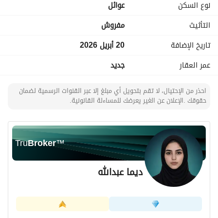
نوع السكن
عوائل
المساحة: 65 م²
مميزات العقار والمرافق:
التأثيث
مفروش
صالة رياضية (جيم)
مواقف سيارات
تاريخ الإضافة
20 أبريل 2026
مصعد
عمر العقار
جديد
إنارة عصرية
نوافذ واسعة بإضاءة طبيعية
نظام دخول ذكي وتحكم إلكتروني
احذر من الإحتيال، لا تقم بتحويل أي مبلغ إلا عبر القنوات الرسمية لضمان
حقوقك .الإعلان عن الغير يعرضك للمساءلة القانونية.
تشطيبات عالية الجودة
يشمل السكن:
الكهرباء والمياه
إنترنت مجاني
Tru
Broker
™
خدمات إضافية:
نظافة وغسيل برسوم رمزية
ديما عبدالله
فريق علاقات مستأجرين متاح دائمًا لخدمتكم
العقار يوفر
بيئة سكنية هادئة
مناسبة للمهنيين ورجال الأعمال (سكن شركات). 